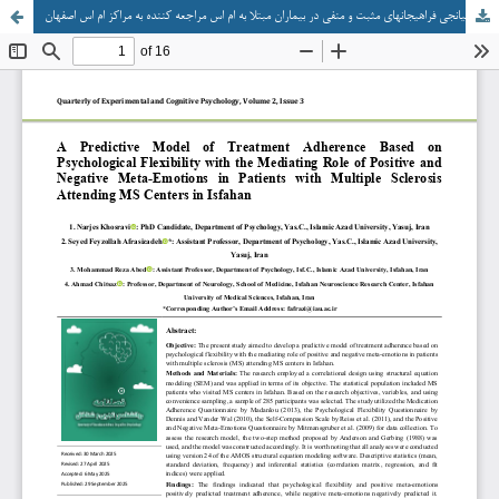
مدل پیش بینی تبعیت از درمان براساس انعطاف پذیری روانشناختی با نقش میانجی فراهیجان­های مثبت و منفی در بیماران مبتلا به ام اس مراجعه کننده به مراکز ام اس اصفهان