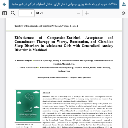
اثربخشی درمان مبتنی بر پذیرش و تعهد غنی شده با شفقت بر تشویش، نشخوار ذهنی و اختلالات خواب در ریتم شبانه روزی نوجوانان دختر دارای اختلال اضطراب فراگیر در شهر مشهد