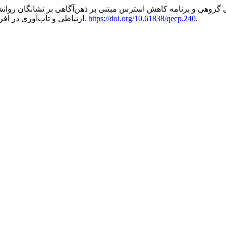
.
https://doi.org/10.61838/qecp.240
2 (3): 1-20.
ارتباطی و تاب‌آوری در اف