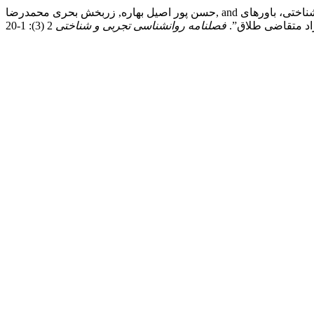
حسن پور اصیل بهاره, زربخش بحری محمدرضا, and حمزه پور حقیقی طاهره. 1404. “مقایسه اثربخشی طرحواره‌درمانی گروهی و برنامه کاهش استرس مبتنی ‌بر ذهن‌آگاهی بر نشانگان روانشناختی، باورهای
راد متقاضی طلاق”.
فصلنامه روانشناسی تجربی و شناختی