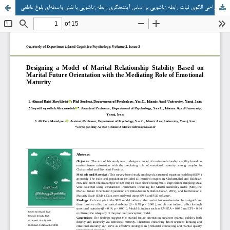
طراحی الگوی ثبات رابطه زناشویی بر اساس آینده‌نگری رابطه زناشویی با نقش واسطه‌ای بلوغ عاطفی