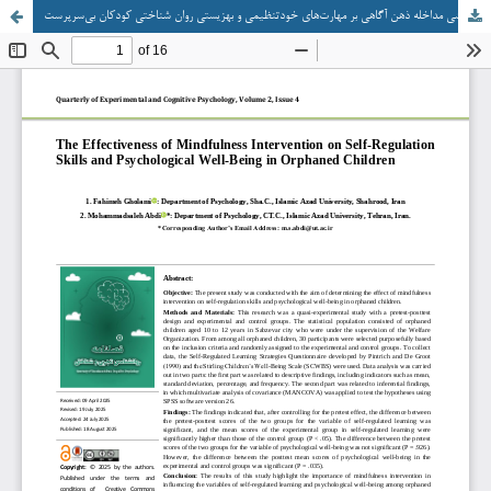
اثربخشی مداخله ذهن آگاهی بر مهارت‌های خودتنظیمی و بهزیستی روان شناختی کودکان بی‌سرپرست