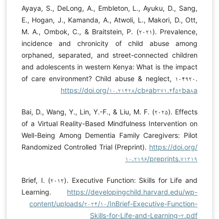
Ayaya, S., DeLong, A., Embleton, L., Ayuku, D., Sang,
E., Hogan, J., Kamanda, A., Atwoli, L., Makori, D., Ott,
M. A., Ombok, C., & Braitstein, P. (۲۰۲۱). Prevalence,
incidence and chronicity of child abuse among
orphaned, separated, and street-connected children
and adolescents in western Kenya: What is the impact
of care environment? Child abuse & neglect, ۱۰۴۹۲۰.
https://doi.org/۱۰.۲۱۴۲۸/cb۶ab۳۷۱.۴f۵۲ba۸a
Bai, D., Wang, Y., Lin, Y.-F., & Liu, M. F. (۲۰۲۵). Effects
of a Virtual Reality-Based Mindfulness Intervention on
Well-Being Among Dementia Family Caregivers: Pilot
Randomized Controlled Trial (Preprint).
https://doi.org/
۱۰.۲۱۹۶/preprints.۷۱۳۱۹
Brief, I. (۲۰۱۲). Executive Function: Skills for Life and
Learning.
https://developingchild.harvard.edu/wp-
content/uploads/۲۰۲۴/۱۰/InBrief-Executive-Function-
Skills-for-Life-and-Learning-۲.pdf