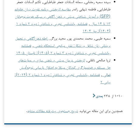
سیده سمیه رمضانی, سمانه السادات جعفر طباطبایی, تکتم السادات جعفر
طباطبایی, فاطمه شهابی زاده,
مقایسه اثربخشی برنامه تقویت بنیان خانواده
(SFP) و آموزش شناختی مبتنی بر ذهن آگاهی بر سبک هویت نوجوانان
۱۳ تا ۱۴ سال
,
فصلنامه روانشناسی تجربی و شناختی: دوره ۲ شماره ۱
(۱۴۰۴): بهار ۱۴۰۴
سمیه طیبی, محمد محمدی پور, مجید برزگر,
رابطه ذهن‌آگاهی و تحمل
پریشانی زنان شاغل ورزشکار: نقش میانجی استحکام ذهنی
,
فصلنامه
روانشناسی تجربی و شناختی: دوره ۳ شماره ۲ (۱۴۰۵): تابستان ۱۴۰۵
ثریا صالحی ناغانی,
اثربخشی درمان مبتنی بر ذهنی سازی بر مهارت‌های
حل مسئله و خودمهارگری کودکان مبتلا به اختلال نارسایی توجه/بیش
فعالی
,
فصلنامه روانشناسی تجربی و شناختی: دوره ۱ شماره ۲ (۲۰۲۴):
پیاپی ۲
۱-۱۰ از ۲۳۸
بعدی
همچنین برای این مقاله می‌توانید
شروع جستجوی پیشرفته مقالات مشابه
.