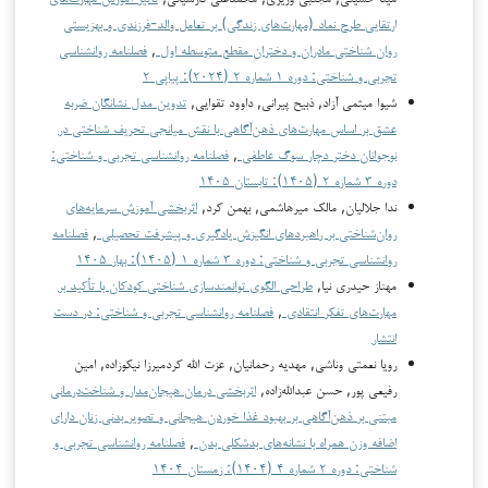
ارتقایی طرح نماد (مهارت‌های زندگی) بر تعامل والد-فرزندی و بهزیستی
روان شناختی مادران و دختران مقطع متوسطه اول
,
فصلنامه روانشناسی
تجربی و شناختی: دوره ۱ شماره ۲ (۲۰۲۴): پیاپی ۲
شیوا میثمی آزاد, ذبیح پیرانی, داوود تقوایی,
تدوین مدل نشانگان ضربه
عشق بر اساس مهارت‌های ذهن‌آگاهی با نقش میانجی تحریف شناختی در
نوجوانان دختر دچار سوگ عاطفی
,
فصلنامه روانشناسی تجربی و شناختی:
دوره ۳ شماره ۲ (۱۴۰۵): تابستان ۱۴۰۵
ندا جلالیان, مالک میرهاشمی, بهمن کرد,
اثربخشی آموزش سرمایه‌های
روان‌شناختی بر راهبردهای انگیزش یادگیری و پیشرفت تحصیلی
,
فصلنامه
روانشناسی تجربی و شناختی: دوره ۳ شماره ۱ (۱۴۰۵): بهار ۱۴۰۵
مهناز حیدری نیا,
طراحی الگوی توانمندسازی شناختی کودکان با تأکید بر
مهارت‌های تفکر انتقادی
,
فصلنامه روانشناسی تجربی و شناختی: در دست
انتشار
رویا نعمتی وناشی, مهدیه رحمانیان, عزت الله کردمیرزا نیکوزاده, امین
رفیعی پور, حسن عبدالله‌زاده,
اثربخشی درمان هیجان‌مدار و شناخت‌درمانی
مبتنی بر ذهن‌آگاهی بر بهبود غذا خوردن هیجانی و تصویر بدنی زنان دارای
اضافه وزن همراه با نشانه‌های بدشکلی بدن
,
فصلنامه روانشناسی تجربی و
شناختی: دوره ۲ شماره ۴ (۱۴۰۴): زمستان ۱۴۰۴