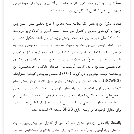
هدف:
این پژوهش با هدف تعیین اثر مداخله ذهن آگاهی بر مهارت‌های خودتنظیمی
و بهزیستی روان شناختی کودکان بی‌سرپرست انجام شد.
مواد و روش:
این پژوهش یک مطالعه نیمه تجربی با طرح تحقیق پیش آزمون پس
آزمون با گروه‌های تجربی و کنترل می باشد. جامعه آماری را کودکان بی‌سرپرست
۱۰ تا ۱۲ سال شهر سبزوار که تحت پوشش بهزیستی می باشند تشکیل دادند. از
میان تمام کودکان بی‌سرپرست به صورت هدفمند و براساس معیارهای ورود به
پژوهش ۳۰ نفر انتخاب شدند و به صورت تصادفی ساده به دو گروه کنترل و تجربی
تقسیم شدند. برای جمع‌آوری اطلاعات از پرسشنامه پرسشنامه راهبرهای یادگیری
خودتنظیمی پینتریچ و دی گروت (پرسشنامه راهبرهای یادگیری خودتنظیمی: این
پرسشنامه توسط پینتریچ و دی گروت (۱۹۹۰)، مقیاس بهزیستی کودکان استرلینگ
(SCWBS) استفاده شد. در این پژوهش تجزیه‌وتحلیل داده‌ها در دو بخش انجام
گرفت، بخش اول اختصاص به یافته‌های توصیفی داشت که در این بخش
شاخص‌هایی نظیر میانگین، انحراف معیار، درصد و فراوانی استفاده شد. بخش دوم
مربوط به یافته‌های استنباطی بود که در این قسمت تحلیل کوواریانس چند متغیره
برای تحلیل فرضیه‌ها در برنامه آماری SPSS نسخه ۲۶ استفاده شد.
یافته‌ها:
یافته‌های پژوهش نشان داد‌ که پس از کنترل اثر پیش‌آزمون، تفاوت
نمره‌های پیش‌آزمون- پس‌آزمون دو گروه برای متغیر یادگیری خودتنظیمی معنادار