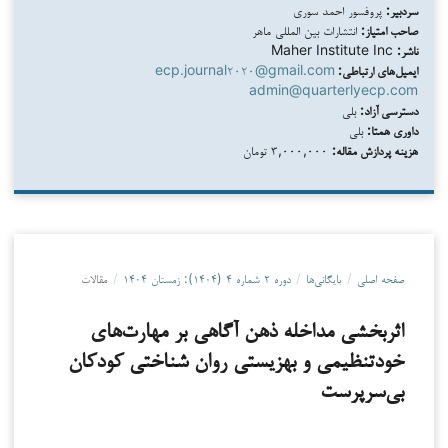
سردبیر:
پروفسور احمد سوری
صاحب امتیاز:
انتشارات بین المللی ماهر
ناشر:
Maher Institute Inc
ایمیل‌های ارتباطی:
ecp.journal۲۰۲۰@gmail.com
admin@quarterlyecp.com
دسترسی آزاد:
بلی
داوری همتا:
بلی
هزینه پردازش مقاله:
۳,۰۰۰,۰۰۰ تومان
صفحه اصلی
/
بایگانی‌ها
/
دوره ۲ شماره ۴ (۱۴۰۴): زمستان ۱۴۰۴
/
مقالات
اثربخشی مداخله ذهن آگاهی بر مهارت‌های
خودتنظیمی و بهزیستی روان شناختی کودکان
بی‌سرپرست