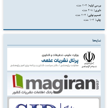
بررسی اولیه:
۴-۲ هفته
داوری:
۸-۴ هفته
تصمیم نهایی:
۴-۲ هفته
چاپ:
۳-۱ هفته
نمایه‌ها