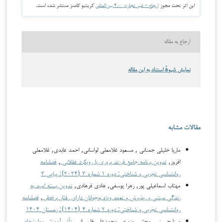
این اثر تحت مجوز
ارجاع - غیر تجاری ۴.۰ بین‌المللی
کریتیو کامنز منتشر شده است.
ارجاع به مقاله
نمایش شیوهٔ استناد به این مقاله
مقالات مشابه
ماریا خلیلی جمنانی , مسعود غلامعلی لواسانی, احمد عابدی, غلامعلی
افروز,
تدوین برنامه جامع فرزند پروری با رویکرد عقلانی
,
فصلنامه
روانشناسی تجربی و شناختی: دوره ۱ شماره ۳ (۲۰۲۴): پیاپی ۳
مهتاب اسماعیلی پور, زهرا یوسفی, هادی فرهادی,
تدوین بسته امید به
زندگی مبتنی بر پذیرش و تعهد ویژه نوجوانان دارای رفتار پرخطر
,
فصلنامه
روانشناسی تجربی و شناختی: دوره ۲ شماره ۴ (۱۴۰۴): زمستان ۱۴۰۴
مینا حسینی, مجتبی وزیری, محمدعلی فارسیانی,
تأثیر آموزش مهارت‌های