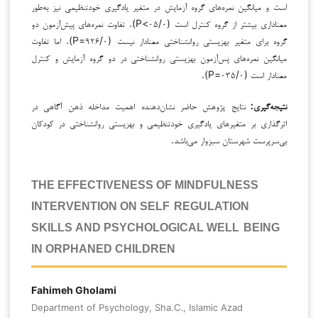
است و میانگین نمره‌های گروه آزمایش در متغیر یادگیری خودتنظیمی نیز به‌طور
معناداری بیشتر از گروه کنترل است (۰۵/۰>P). تفاوت نمره‌های پیش‌آزمون دو
گروه برای متغیر بهزیستی روانشناختی معنادار نیست (۹۲۶/۰=P). اما تفاوت
میانگین نمره‌های پس‌آزمون بهزیستی روانشناختی در دو گروه آزمایش و کنترل
معنادار است (۰۳۵/۰=P).
نتیجه‌گیری:
نتایج پژوهش حاضر نشان‌دهنده اهمیت مداخله ذهن آگاهی در
اثرگذاری بر متغیرهای یادگیری خودتنظیمی و بهزیستی روانشناختی در کودکان
بی‌سرپرست شهرستان سبزوار می‌باشد.
THE EFFECTIVENESS OF MINDFULNESS
INTERVENTION ON SELF-REGULATION
SKILLS AND PSYCHOLOGICAL WELL-BEING
IN ORPHANED CHILDREN
Fahimeh Gholami
Department of Psychology, Sha.C., Islamic Azad