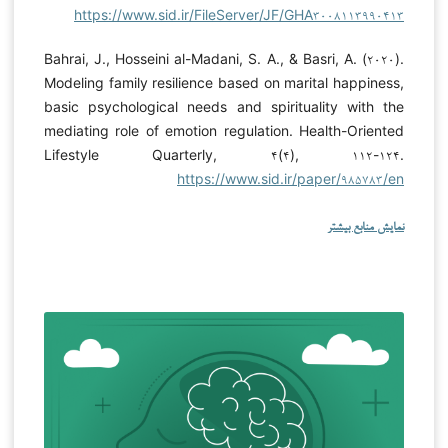
https://www.sid.ir/FileServer/JF/GHA۳۰۰۸۱۱۳۹۹۰۴۱۳
Bahrai, J., Hosseini al-Madani, S. A., & Basri, A. (۲۰۲۰).
Modeling family resilience based on marital happiness,
basic psychological needs and spirituality with the
mediating role of emotion regulation. Health-Oriented
Lifestyle Quarterly, ۴(۴), ۱۱۲-۱۲۴.
https://www.sid.ir/paper/۹۸۵۷۸۳/en
نمایش منابع بیشتر