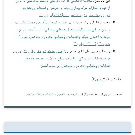
فصلنامه روانشناسی
,
از عود و اضطراب مرگ بیماران مبتلا به سرطان
تجربی و شناختی: دوره ۱ شماره ۳ (۲۰۲۴): پیاپی ۳
مقایسه اثربخشی آموزش خودشفقت ورزی
محمد رضا زائری, شیما پرندین,
و روان درمانی مثبت گرا بر تحمل هیجانی پریشانی و تاب آوری در زنان
فصلنامه روانشناسی تجربی و شناختی: دوره ۱
,
مبتلا به اختلال پانیک
شماره ۴ (۲۰۲۴): پیاپی ۴
اثربخشی خلاقیت‌درمانی بالینی گروهی بر
زهره اسمعیلی, علیرضا پیرخائفی,
,
بهبود اضطراب، افسردگی و تاب‌آوری زنان مبتلا به سوء مصرف مواد
فصلنامه روانشناسی تجربی و شناختی: در دست انتشار
بعدی
۱-۱۰ از ۲۱۹
.
شروع جستجوی پیشرفته مقالات مشابه
همچنین برای این مقاله می‌توانید