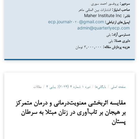
پروفسور احمد سوری
سردبیر:
انتشارات بین المللی ماهر
صاحب امتیاز:
Maher Institute Inc
ناشر:
ecp.journal۲۰۲۰@gmail.com
ایمیل‌های ارتباطی:
admin@quarterlyecp.com
بلی
دسترسی آزاد:
بلی
داوری همتا:
۳,۰۰۰,۰۰۰ تومان
هزینه پردازش مقاله:
مقالات
/
دوره ۱ شماره ۴ (۲۰۲۴): پیاپی ۴
/
بایگانی‌ها
/
صفحه اصلی
مقایسه اثربخشی معنویت‌درمانی و درمان متمرکز
بر هیجان بر تاب‌آوری در زنان مبتلا به سرطان
پستان