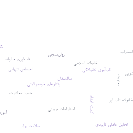
نگ
اضطراب
روان‌سنجی
تاب‌آوری خانواده
خانواده اسلامی
احساس تنهایی
تاب‌آوری خانوادگی
شویی
معنویت
سالمندان
رفتارهای خودمراقبتی
حسن معاشرت
کمیته امداد
خانواده تاب آور
استلزامات تربیتی
آموزه
تحلیل عاملی تأییدی
سلامت روان