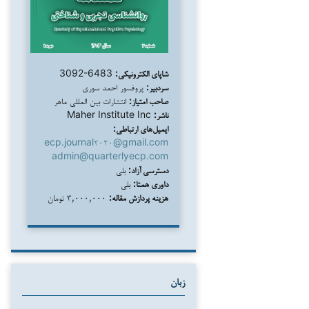
شاپای الکترونیکی:
3092-6483
سردبیر:
پروفسور احمد سوری
صاحب امتیاز:
انتشارات بین المللی ماهر
ناشر:
Maher Institute Inc
ایمیل‌های ارتباطی:
ecp.journal۲۰۲۰@gmail.com
admin@quarterlyecp.com
دسترسی آزاد:
بلی
داوری همتا:
بلی
هزینه پردازش مقاله:
۳,۰۰۰,۰۰۰ تومان
زبان