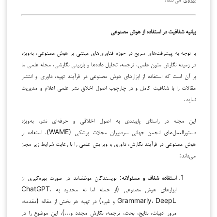
بیانیه شفافیت در استفاده از هوش مصنوعی
با توجه به پیشرفت‌های سریع در حوزه فناوری‌های مبتنی بر هوش مصنوعی، به‌ویژه
در زمینه نگارش متون علمی، ترجمه، تحلیل داده‌ها و بازبینی نگارشی، مجله علمی ما
بر آن است که استفاده از ابزارهای هوش مصنوعی در فرآیند تهیه، داوری و انتشار
مقالات را با شفافیت کامل و در چارچوب اصول اخلاق نشر علمی اعلام و مدیریت
نماید.
این مجله در راستای پایبندی به اصول اخلاقی و حرفه‌ای نشر، به‌ویژه
دستورالعمل‌های انجمن جهانی سردبیران مجلات پزشکی (WAME)، استفاده از
هوش مصنوعی در فرآیند نگارش، داوری و ویرایش علمی را با رعایت شرایط زیر مجاز
می‌داند:
استفاده شفاف و مسئولانه
: نویسندگان موظف‌اند در صورت بهره‌گیری از
ابزارهای هوش مصنوعی (از جمله اما نه محدود به ChatGPT،
Grammarly، DeepL و غیره) در تهیه هر بخش از مقاله (مقدمه،
مرور ادبیات، نتایج، بحث، ترجمه، نگارش مجدد و...)، این موضوع را در