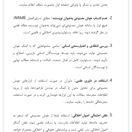
بخش تقدیر و تشکر یا پاورقی صفحه اول به‌صورت شفاف اعلام نمایند.
عدم انتساب هوش مصنوعی به‌عنوان نویسنده
: مطابق دستورالعمل WAME،
هیچ ابزار یا سامانه هوش مصنوعی‌ای نمی‌تواند به‌عنوان نویسنده مقاله علمی
در نظر گرفته شود؛ زیرا فاقد مسئولیت‌پذیری اخلاقی و قانونی است.
بررسی انتقادی و اعتبارسنجی انسانی
: تمامی محتواهایی که با کمک هوش
مصنوعی تولید می‌شوند باید توسط نویسندگان انسانی بازبینی، اصلاح و
تأیید شوند. مسئولیت کامل در قبال صحت، اصالت، و انسجام مطالب نهایی
با نویسندگان انسانی است.
استفاده در داوری علمی
: داوران در صورت استفاده از ابزارهای هوش
مصنوعی برای تحلیل متون یا کمک در نوشتن بازخوردها، باید از ورود
اطلاعات محرمانه مقالات به این ابزارها خودداری کرده و در صورت استفاده،
محرمانگی داده‌ها را رعایت نمایند.
نقض احتمالی اصول اخلاقی
: استفاده نابجا از هوش مصنوعی که منجر به
تحریف داده‌ها، تولید اطلاعات نادرست، یا سرقت علمی شود، نقض آشکار
اصول اخلاقی نشر تلقی شده و پیامدهای حقوقی و اخلاقی به‌همراه خواهد