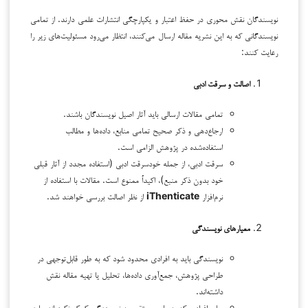
نویسندگان نقش محوری در حفظ اعتبار و یکپارچگی انتشارات علمی دارند. از تمامی
نویسندگانی که به این نشریه مقاله ارسال می‌کنند، انتظار می‌رود مسئولیت‌های زیر را
رعایت کنند:
اصالت و سرقت ادبی
تمامی مقالات ارسالی باید آثار اصیل نویسندگان باشند.
ارجاع‌دهی و ذکر صحیح تمامی منابع، داده‌ها و مطالب
استفاده‌شده در پژوهش الزامی است.
سرقت ادبی، از جمله خودسرقت ادبی (استفاده مجدد از آثار قبلی
خود بدون ذکر منبع)، اکیداً ممنوع است. مقالات با استفاده از
نرم‌افزار
iThenticate
از نظر اصالت بررسی خواهند شد.
معیارهای نویسندگی
نویسندگی باید به افرادی محدود شود که به طور قابل‌توجهی در
طراحی پژوهش، جمع‌آوری داده‌ها، تحلیل یا تهیه مقاله نقش
داشته‌اند.
سایر افرادی که به طور مستقیم به نویسندگی کمک نکرده‌اند، باید