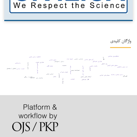
واژگان کلیدی
انعطاف‌پذیری شناختی
خلاقیت درمانی بالینی
نگرانی
شادمانی زناشویی
کمیته امداد
آموزه‌های اسلامی
منابع اسلامی
تاب‌آوری خانوادگی
درمان راه‌حل‌محور
تاب‌آوری خانواده
روان‌سنجی
حسن معاشرت
رشد اخلاقی
رفتارهای خودمراقبتی
تحلیل عاملی تأییدی
معنویت
رضایت زناشویی
مثبت نگری
احادیث و روایات
آموزه های اسلامی
عدم تحمل بلاتکلیفی
ناامیدی
احساس ارزشمندی
خانواده اسلامی
استلزامات تربیتی
خانواده تاب آور
احساس تنهایی
سالمندان
درمان مبتنی بر فرایند
معنادرمانی اسلامی
افسردگی
پوچی
آیت‌الله صفایی حائری
رضایت از زندگی
تاب‌آوری
سلامت روان
سوء مصرف مواد
اضطراب
افکار خودکشی