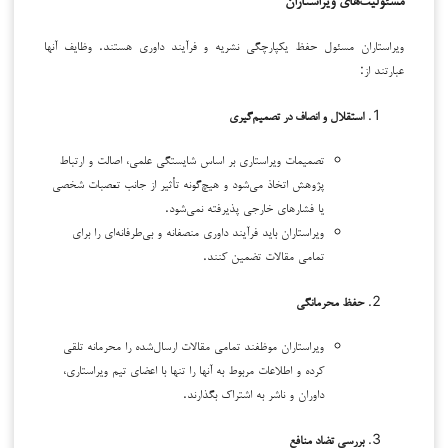
مسئولیت‌های ویراستاران
ویراستاران مسئول حفظ یکپارچگی نشریه و فرآیند داوری هستند. وظایف آنها
عبارتند از:
استقلال و انصاف در تصمیم‌گیری
تصمیمات ویراستاری بر اساس شایستگی علمی، اصالت و ارتباط
پژوهش اتخاذ می‌شود و هیچ‌گونه تأثیر از جانب تعصبات شخصی
یا فشارهای خارجی پذیرفته نمی‌شود.
ویراستاران باید فرآیند داوری منصفانه و بی‌طرفانه‌ای را برای
تمامی مقالات تضمین کنند.
حفظ محرمانگی
ویراستاران موظفند تمامی مقالات ارسال‌شده را محرمانه تلقی
کرده و اطلاعات مربوط به آنها را تنها با اعضای تیم ویراستاری،
داوران و ناشر به اشتراک بگذارند.
بررسی تضاد منافع