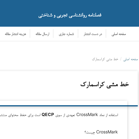
فصلنامه روانشناسی تجربی و شناختی
صفحه اصلی
در دست انتشار
شماره جاری
ارسال مقاله
هزینه انتشار مقاله
صفحه اصلی
/
خط مشی کراسمارک
خط مشی کراسمارک
استفاده از نماد CrossMark تعهدی از سوی
QECP
است برای حفظ محتوای منتشر شد
CrossMark چیست؟