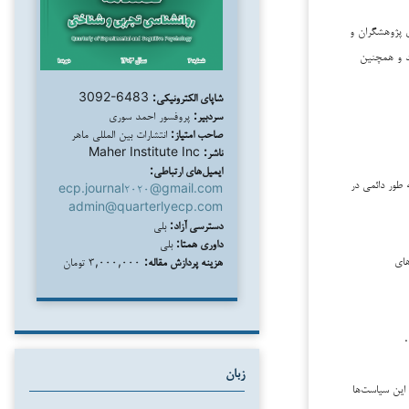
 برای پژوهشگران و
یت فعلی یک سند مطلع می‌کند و همچنین
شاپای الکترونیکی:
3092-6483
سردبیر:
پروفسور احمد سوری
صاحب امتیاز:
انتشارات بین المللی ماهر
ناشر:
Maher Institute Inc
ایمیل‌های ارتباطی:
 طور دائمی در
ecp.journal۲۰۲۰@gmail.com
admin@quarterlyecp.com
دسترسی آزاد:
بلی
داوری همتا:
بلی
های
هزینه پردازش مقاله:
۳,۰۰۰,۰۰۰ تومان
.
زبان
ی دارد؛ این سیاست‌ها