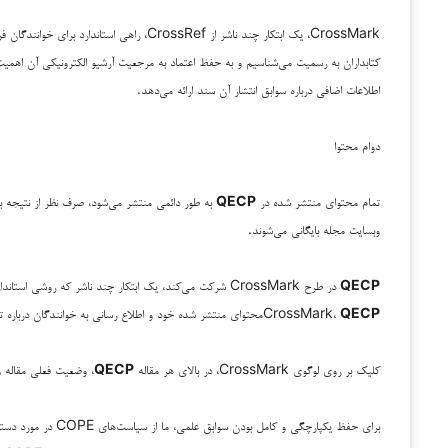
CrossMark، یک ابتکار چند ناشر از CrossRef
اطلاعات اضافی درباره سوابق انتشار آن سند ارائه می‌دهد.
دوام محتوا
تمام محتوای منتشر شده در
QECP
به طور دائمی منتشر می‌شود، صرف نظر از نتیجه بر
وبسایت مجله بایگانی می‌شوند.
QECP
در طرح CrossMark شرکت می‌کند، یک ابتکار چند ناشر که روش
QECP
CrossMark،
محتوای منتشر شده خود و اطلاع رسانی به خوانندگان درباره تغ
کلیک بر روی لوگوی CrossMark، در بالای هر مقاله
QECP
، وضعیت فعلی مقاله و
برای حفظ یکپارچگی و