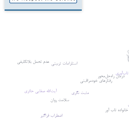
اب
عدم تحمل بلاتکلیفی
استلزامات تربیتی
تاب‌آوری
درمان راه‌حل‌محور
رفتارهای خودمراقبتی
آیت‌الله صفایی حائری
مثبت نگری
سلامت روان
خانواده تاب آور
اضطراب فراگیر