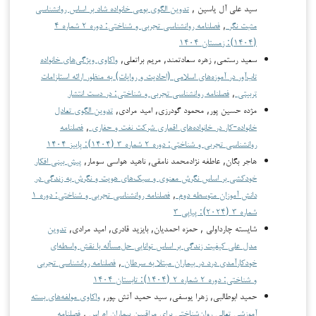
سید علی آل یاسین ,
تدوین الگوی بومی خانواده شاد بر اساس روانشناسی
مثبت نگر
,
فصلنامه روانشناسی تجربی و شناختی: دوره ۲ شماره ۴
(۱۴۰۴): زمستان ۱۴۰۴
سعید رستمی, زهره سعادتمند, مریم براتعلی,
واکاوی ویژگی‌های خانواده
تاب‌آور در آموزه‌های اسلامی (احادیث و روایات) به منظور ارائه استلزامات
تربیتی
,
فصلنامه روانشناسی تجربی و شناختی: در دست انتشار
مژده حسین پور, محمود گودرزی, امید مرادی,
تدوین الگوی تعادل
خانواده-کار در خانواده‌های اقماری شرکت نفت و حفاری
,
فصلنامه
روانشناسی تجربی و شناختی: دوره ۲ شماره ۳ (۱۴۰۴): پاییز ۱۴۰۴
هاجر بگان, عاطفه نژادمحمد نامقی, ناهید هواسی سومار,
پیش بینی افکار
خودکشی بر اساس نگرش معنوی و سبک‌های هویت و نگرش به زندگی در
دانش آموزان متوسطه دوم
,
فصلنامه روانشناسی تجربی و شناختی: دوره ۱
شماره ۳ (۲۰۲۴): پیاپی ۳
شایسته چارداولی , حمزه احمدیان, بایزید قادری, امید مرادی,
تدوین
مدل علی کیفیت زندگی بر اساس توانایی حل‌مسأله با نقش واسطه‌ای
خودکارآمدی درد در بیماران مبتلا به سرطان
,
فصلنامه روانشناسی تجربی
و شناختی: دوره ۲ شماره ۲ (۱۴۰۴): تابستان ۱۴۰۴
حمید ابوطالبی, زهرا یوسفی, سید حمید آتش ‍‍پور,
واکاوی مولفه‌های بسته
آموزشی تعالی روان‌شناختی برای مراقبین بیماران ام اس
,
فصلنامه