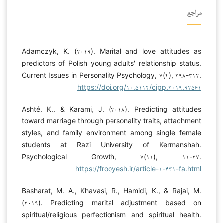
مراجع
Adamczyk, K. (۲۰۱۹). Marital and love attitudes as
predictors of Polish young adults' relationship status.
Current Issues in Personality Psychology, ۷(۴), ۲۹۸-۳۱۲.
https://doi.org/۱۰.۵۱۱۴/cipp.۲۰۱۹.۹۲۵۶۱
Ashté, K., & Karami, J. (۲۰۱۸). Predicting attitudes
toward marriage through personality traits, attachment
styles, and family environment among single female
students at Razi University of Kermanshah.
Psychological Growth, ۷(۱۱), ۱۱-۲۷.
https://frooyesh.ir/article-۱-۴۳۱-fa.html
Basharat, M. A., Khavasi, R., Hamidi, K., & Rajai, M.
(۲۰۱۹). Predicting marital adjustment based on
spiritual/religious perfectionism and spiritual health.