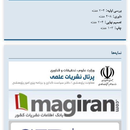
بررسی اولیه:
۴-۲ هفته
داوری:
۸-۴ هفته
تصمیم نهایی:
۴-۲ هفته
چاپ:
۳-۱ هفته
نمایه‌ها