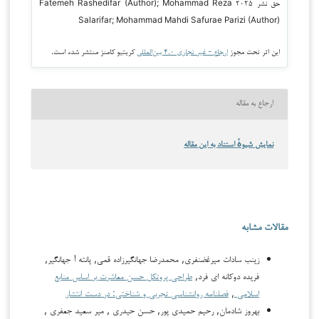
حق نشر ۲۰۲۵ Fatemeh Rashedifar (Author); Mohammad Reza
Salarifar; Mohammad Mahdi Safurae Parizi (Author)
این اثر تحت مجوز
ارجاع - غیر تجاری ۴.۰ بین‌المللی
کریتیو کامنز منتشر شده است.
ارجاع به مقاله
نمایش شیوهٔ استناد به این مقاله
مقالات مشابه
زینب سادات میرغضنفری, محمدرضا جهانگیرزاده قمی, پانته آ جهانگیر,
فریده دوکانه ای فرد,
طراحی پروتکل حسن معاشرت بر اساس منابع
اسلامی
,
فصلنامه روانشناسی تجربی و شناختی: در دست انتشار
بهروز شادمان, رحیم حمیدی پور, حسن حیدری , میر سعید جعفری ,