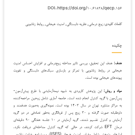
https://doi.org/۱۰.۶۱۸۳۸/qecp.۱۵۶
DOI::
زوج درمانی, نظریه دلبستگی, امنیت هیجانی, روابط زناشویی
کلمات کلیدی:
چکیده
هدف:
هدف این تحقیق، بررسی تاثیر مداخله زوج‌درمانی بر افزایش احساس امنیت
هیجانی در روابط زناشویی با تمرکز بر بازسازی سبک‌های دلبستگی و تقویت
پیوندهای هیجانی بوده است.
مواد و روش:
این پژوهش کاربردی به شیوه نیمه‌آزمایشی با طرح پیش‌آزمون-
پس‌آزمون با گروه کنترل انجام شده است. جامعه آماری شامل زوجین مراجعه‌کننده
به مراکز مشاوره تهران در سال ۱۴۰۳ بوده است. نمونه‌گیری به‌صورت هدفمند و
داوطلبانه صورت گرفته و ۳۰ زوج پس از غربالگری به‌طور تصادفی در دو گروه
آزمایش و کنترل تقسیم شدند. گروه آزمایش در ۱۰ جلسه هفتگی ۹۰ دقیقه‌ای
درمان EFT شرکت کردند، در حالی که گروه کنترل مداخله‌ای دریافت نکرد.
ابزارهای پژوهش شامل مقیاس امنیت هیجانی(ISES)، پرسشنامه رضایت زناشویی