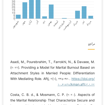
مراجع
Asadi, M., Pourebrahim, T., Farrokhi, N., & Davaee, M.
(۲۰۲۲). Providing a Model for Marital Burnout Based on
Attachment Styles in Married People: Differentiation
With Mediating Role. Aftj, ۳(۱), ۴۴۵-۴۶۰.
https://doi.org/
۱۰.۶۱۸۳۸/kman.aftj.۳.۱.۲۲
Costa, C. B. d., & Mosmann, C. P. (۲۰۲۰). Aspects of
the Marital Relationship That Characterize Secure and