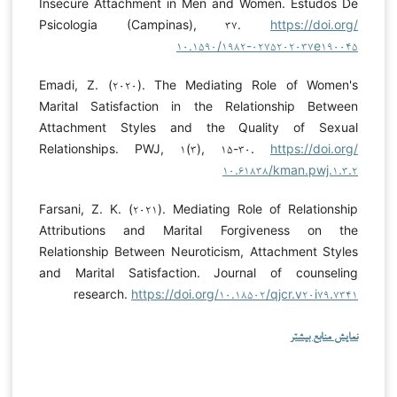
Insecure Attachment in Men and Women. Estudos De
Psicologia (Campinas), ۳۷.
https://doi.org/
۱۰.۱۵۹۰/۱۹۸۲-۰۲۷۵۲۰۲۰۳۷e۱۹۰۰۴۵
Emadi, Z. (۲۰۲۰). The Mediating Role of Women's
Marital Satisfaction in the Relationship Between
Attachment Styles and the Quality of Sexual
Relationships. PWJ, ۱(۳), ۱۵-۳۰.
https://doi.org/
۱۰.۶۱۸۳۸/kman.pwj.۱.۳.۲
Farsani, Z. K. (۲۰۲۱). Mediating Role of Relationship
Attributions and Marital Forgiveness on the
Relationship Between Neuroticism, Attachment Styles
and Marital Satisfaction. Journal of counseling
research.
https://doi.org/۱۰.۱۸۵۰۲/qjcr.v۲۰i۷۹.۷۳۴۱
نمایش منابع بیشتر