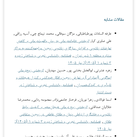
مقالات مشابه
عارفه السادات پورطباطبائی, مژگان سوفالی, محمد تیماج چی, آسیه رزاقی,
علی صابری کیا,
اثربخشی خانواده‌درمانی به روش واقعیت‌درمانی بر کاهش
تعارضات زناشویی و افزایش سازگاری زناشویی زوجین مراجعه‌کننده به مراکز
مشاوره منطقه ۱ شهر تهران
,
فصلنامه روانشناسی تجربی و شناختی: دوره
۳ شماره ۱ (۱۴۰۵): بهار ۱۴۰۵
زهره عشرتی, ابوالفضل بخشی پور, حسین مهدیان,
اثربخشی زوج‌درمانی
ایماگویی (ایماتراپی) بر تعارض زوجین، افکار خودکشی، کنترل هیجانات و
تاب‌آوری در کودک‌همسران
,
فصلنامه روانشناسی تجربی و شناختی: در
دست انتشار
اسما فولادی, زهرا نوریان, فرحناز جامعی‌نژاد, معصومه ردایی, محمدرضا
جلالیان صداقتی,
اثربخشی زوج درمانی هیجان‌محور بر کیفیت روابط
زناشویی، پرخاشگری ارتباطی پنهان و طلاق عاطفی در زوجین متقاضی
طلاق
,
فصلنامه روانشناسی تجربی و شناختی: دوره ۳ شماره ۱ (۱۴۰۵):
بهار ۱۴۰۵
مریم السادات هاشمی, سید علی آل یاسین, حسن حیدری, حسین