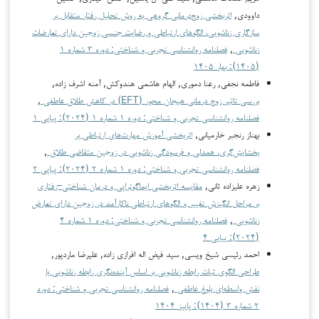
داوودی,
اثربخشی زوج‌درمانی گروهی به روش تحلیل رفتار متقابل بر
سازگاری زناشویی، الگوهای ارتباطی و رضایت جنسی زوجین دارای تعارضات
زناشویی
,
فصلنامه روانشناسی تجربی و شناختی: دوره ۳ شماره ۱
(۱۴۰۵): بهار ۱۴۰۵
فاطمه نجفی, رعنا دموری, الهام هاشمی هندوکش, آمنه اشرف زاده,
بررسی تاثیر زوج درمانی هیجان محور (EFT) در کاهش طلاق عاطفی
,
فصلنامه روانشناسی تجربی و شناختی: دوره ۱ شماره ۱ (۲۰۲۴): پیاپی ۱
بهناز رنجبر خارمیانی,
اثربخشی آموزش مهارت‌های ارتباطی بر
بخشایش‌گری، همدلی و فرسودگی زناشویی در زوجین متقاضی طلاق
,
فصلنامه روانشناسی تجربی و شناختی: دوره ۱ شماره ۲ (۲۰۲۴): پیاپی ۲
زهره علیزاده ثانی,
مقایسه اثربخشی ایماگوتراپی و درمان شناختی–رفتاری
بر مراحل انگیزش تغییر و الگوهای ارتباطی ناکارآمد در زوجین دارای تعارض
زناشویی
,
فصلنامه روانشناسی تجربی و شناختی: دوره ۱ شماره ۴
(۲۰۲۴): پیاپی ۴
احمد رئیسی شیخ ویسی, سید فیض اله افرازی زاده, علیرضا ماردپور,
طراحی الگوی ثبات رابطه زناشویی بر اساس آینده‌نگری رابطه زناشویی با
نقش واسطه‌ای بلوغ عاطفی
,
فصلنامه روانشناسی تجربی و شناختی: دوره
۲ شماره ۳ (۱۴۰۴): پاییز ۱۴۰۴