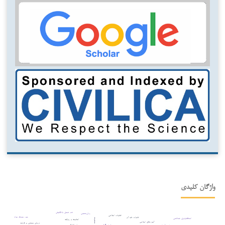
واژگان کلیدی
عدم تحمل بلاتکلیفی
روان‌سنجی
خانواده اسلامی
سوء مصرف مواد
خانواده تاب آور
انعطاف‌پذیری شناختی
معنویت
احادیث و روایات
آموزه‌های اسلامی
درمان مبتنی بر فرایند
مثبت نگری
رشد اخلاقی
حسن معاشرت