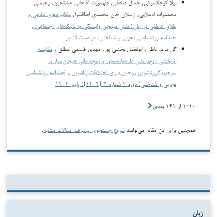
نیلا کوچکسرائی, جمال صادقی, طهمورث آقاجانی هشتجین, رجبعلی
محمدزاده ادملایی, ارسلان خان محمدی اطاقسرا,
مکانیزم‌های دفاعی و
طلاق عاطفی در زنان: نقش میانجی وابستگی به شبکه‌های اجتماعی
,
فصلنامه روانشناسی تجربی و شناختی: در دست انتشار
گل مریم ناظر , ابولفضل بخشی پور, مهدی قاسمی مطلق ,
مقایسه
اثربخشی زوج‌درمانی طرحواره‌محور و زوج‌درمانی هیجان‌مدار بر
سرخوردگی‌زناشویی‌ زوجین دارای اختلافات زناشویی
,
فصلنامه روانشناسی
تجربی و شناختی: دوره ۲ شماره ۳ (۱۴۰۴): پاییز ۱۴۰۴
۱-۱۰ از ۱۴۱
بعدی
همچنین برای این مقاله می‌توانید
شروع جستجوی پیشرفته مقالات مشابه
.
زبان