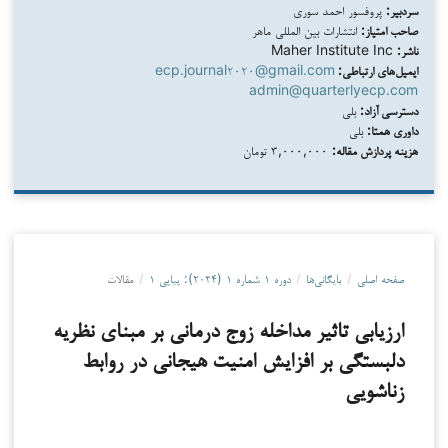
سردبیر:
پروفسور احمد سوری
صاحب امتیاز:
انتشارات بین المللی ماهر
ناشر:
Maher Institute Inc
ایمیل‌های ارتباطی:
ecp.journal۲۰۲۰@gmail.com
admin@quarterlyecp.com
دسترسی آزاد:
بلی
داوری همتا:
بلی
هزینه پردازش مقاله:
۳,۰۰۰,۰۰۰ تومان
صفحه اصلی
/
بایگانی‌ها
/
دوره ۱ شماره ۱ (۲۰۲۴): پیاپی ۱
/
مقالات
ارزیابی تاثیر مداخله زوج درمانی بر مبنای نظریه
دلبستگی بر افزایش امنیت هیجانی در روابط
زناشویی