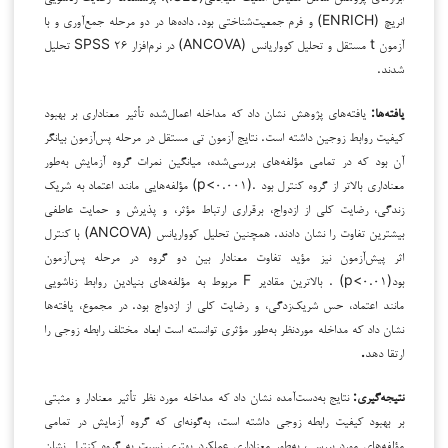
انریچ (ENRICH) و فرم جمعیت‌شناختی بود. داده‌ها در دو مرحله جمع‌آوری و با
آزمون t مستقل و تحلیل کوواریانس (ANCOVA) در نرم‌افزار SPSS ۲۶ تحلیل
شدند.
یافته‌ها:
یافته‌های پژوهش نشان داد که مداخله اعمال‌شده تأثیر معناداری بر بهبود
کیفیت روابط زوجین داشته است. نتایج آزمون تی مستقل در مرحله پس‌آزمون بیانگر
آن بود که در تمامی مؤلفه‌های بررسی‌شده، میانگین نمرات گروه آزمایش به‌طور
معناداری بالاتر از گروه کنترل بود .(p<۰.۰۰۱) مؤلفه‌هایی مانند اعتماد به شریک
زندگی، رضایت کلی از ازدواج، برقراری ارتباط مؤثر، و پذیرش و حمایت عاطفی
بیشترین تفاوت را نشان دادند. همچنین تحلیل کوواریانس (ANCOVA) با کنترل
اثر پیش‌آزمون نیز مؤید تفاوت معنادار بین دو گروه در مرحله پس‌آزمون
بود(p<۰.۰۱) . بالاترین مقادیر F مربوط به مؤلفه‌های بنیادین روابط زناشویی
مانند اعتماد، حس شریک‌زدگی، و رضایت کلی از ازدواج بود. در مجموع، یافته‌ها
نشان داد که مداخله موردنظر به‌طور مؤثری توانسته است ابعاد مختلف رابطه زوجی را
ارتقا دهد
.
نتیجه‌گیری:
نتایج به‌دست‌آمده نشان داد که مداخله مورد نظر تأثیر معنادار و مثبتی
بر بهبود کیفیت رابطه زوجی داشته است، به‌گونه‌ای که گروه آزمایش در تمامی
مؤلفه‌های مورد بررسی، به‌طور معناداری عملکرد بهتری نسبت به گروه کنترل نشان