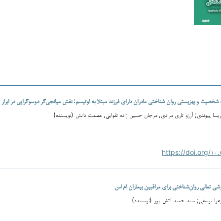
شخصیت و بهزیستی روان شناختی مادران دارای فرزند مبتلا به اوتیسم: نقش میانجی‌گر دوسوگرایی در ابراز
یسا پیوندی; آرزو تاری مرادی, مرجان حسین زاده تقوایی, عصمت دانش (نویسنده)
شی تعالی روان‌شناختی برای مراقبین بیماران ام اس
هرا یوسفی; سید حمید آتش ‍‍پور (نویسنده)