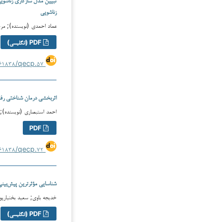
زناشویی
عماد احمدی (نویسنده); مر
PDF (انگلیسی)
https://doi.org/۱۰.۶۱۸۳۸/qecp.۵۷
اثربخشی درمان شناختی رفتا
احمد استبصاری (نویسنده); 
PDF
https://doi.org/۱۰.۶۱۸۳۸/qecp.۷۲
شناسایی مؤثرترین پیش‌بینی‌
خدیجه باوی; سعید بختیارپور
PDF (انگلیسی)