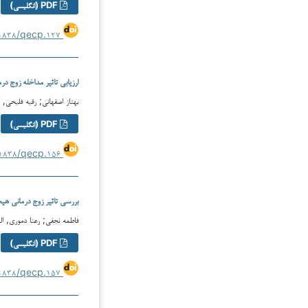
PDF (انگلیسی)
https://doi.org/۱۰.۶۱۸۳۸/qecp.۱۲۷
ارزیابی تاثیر مداخله زوج د
بهناز اصفهانی; رقیه فلیحی,
PDF (انگلیسی)
https://doi.org/۱۰.۶۱۸۳۸/qecp.۱۵۶
بررسی تاثیر زوج درمانی هیجان محور (EFT) د
فاطمه نجفی; رعنا دموری, ا
PDF (انگلیسی)
https://doi.org/۱۰.۶۱۸۳۸/qecp.۱۵۷