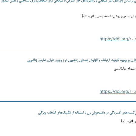
جان جعفری روشن; احمد باصری (نویسنده)
ری بر بهبود کیفیت ارتباط، و افزایش همدلی زناشویی در زوجین دارای تعارض زناشویی
شهنام ابوالقاسمی
کننده‌های افسردگی در دانشجویان زن با استفاده از تکنیک‌های انتخاب ویژگی
 (نویسنده)