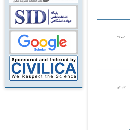
۳۶-۵۱
۵۲-۶۷
ر عمر