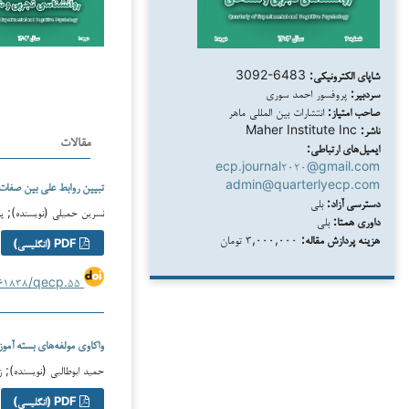
شاپای الکترونیکی:
3092-6483
سردبیر:
پروفسور احمد سوری
صاحب امتیاز:
انتشارات بین المللی ماهر
ناشر:
Maher Institute Inc
مقالات
ایمیل‌های ارتباطی:
ecp.journal۲۰۲۰@gmail.com
admin@quarterlyecp.com
تبیین روابط علی بین صفات 
دسترسی آزاد:
بلی
نسرین حمیلی (نویسنده); پر
داوری همتا:
بلی
هزینه پردازش مقاله:
۳,۰۰۰,۰۰۰ تومان
PDF (انگلیسی)
https://doi.org/۱۰.۶۱۸۳۸/qecp.۵۵
واکاوی مولفه‌های بسته آموز
حمید ابوطالبی (نویسنده); ز
PDF (انگلیسی)