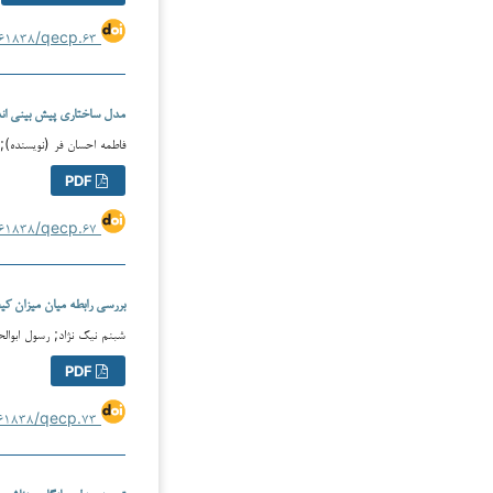
https://doi.org/۱۰.۶۱۸۳۸/qecp.۶۳
مدل ساختاری پیش بینی اند
فاطمه احسان فر (نویسنده);
PDF
https://doi.org/۱۰.۶۱۸۳۸/qecp.۶۷
بررسی رابطه میان میزان كی
شبنم نیک نژاد; رسول ابوال
PDF
https://doi.org/۱۰.۶۱۸۳۸/qecp.۷۳
تبیین مدل سازگاری زناشوی