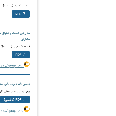
مرضیه پاکروان (نویسنده)
PDF
مدل‌یابی انسجام و انطباق
متعارض
فاطمه شعبانیان (نویسنده); 
PDF
https://doi.org/۱۰.۶۱۸۳۸/qecp.۱۲۰
بررسی تاثیر زوج درمانی مب
زهرا ربیعی, المیرا شفقی (
PDF (انگلیسی)
https://doi.org/۱۰.۶۱۸۳۸/qecp.۱۲۹