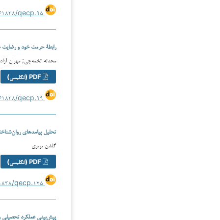
https://doi.org/۱۰.۶۱۸۳۸/qecp.۹۵
رابطة حرمت خود و رضایت ج
محدثه تخمه‌چی; مهران آزاد
PDF (انگلیسی)
https://doi.org/۱۰.۶۱۸۳۸/qecp.۹۹
تحلیل پیامدهای روان‌شناخت
گلشن بویری
PDF (انگلیسی)
https://doi.org/۱۰.۶۱۸۳۸/qecp.۱۲۵
پیش‌بینی عملکرد تحصیلی و