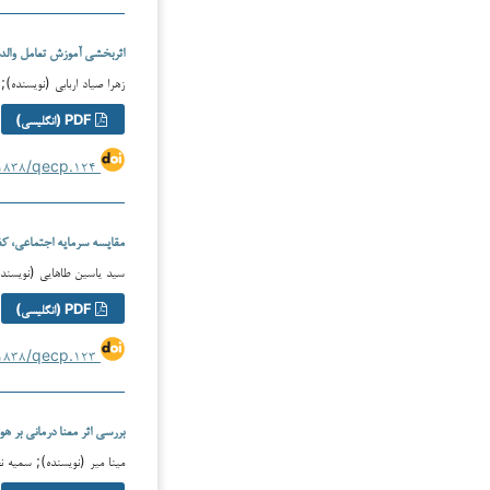
اثربخشی آموزش تعامل والد 
زهرا صیاد اربابی (نویسنده);
PDF (انگلیسی)
https://doi.org/۱۰.۶۱۸۳۸/qecp.۱۲۴
مقایسه سرمایه اجتماعی، ک
سید یاسین طاهایی (نویسنده
PDF (انگلیسی)
https://doi.org/۱۰.۶۱۸۳۸/qecp.۱۲۳
بررسی اثر معنا درمانی بر
مینا میر (نویسنده); سمیه 