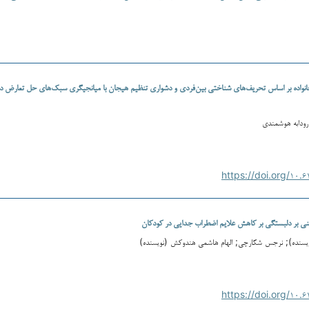
 خانواده بر اساس تحریف‌های شناختی بین‌فردی و دشواری تنظیم هیجان با میانجیگری سبک‌های حل تعارض د
رودابه هوشمندی
تنی بر دلبستگی بر کاهش علایم اضطراب جدایی در کودکان
نویسنده); نرجس شکارچی; الهام هاشمی هندوکش (نویسنده)