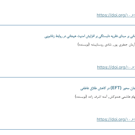
رمانی بر مبنای نظریه دلبستگی بر افزایش امنیت هیجانی در روابط زناشویی
 آرمان جعفری پور, شادی روستاپیشه (نویسنده)
ر کاهش طلاق عاطفی
لهام هاشمی هندوکش, آمنه اشرف زاده (نویسنده)