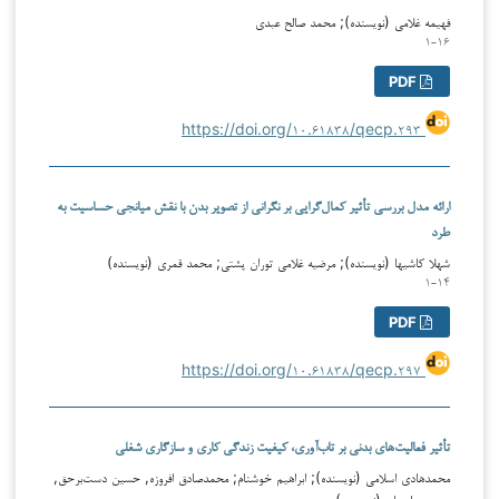
فهیمه غلامی (نویسنده); محمد صالح عبدی
۱-۱۶
PDF
https://doi.org/۱۰.۶۱۸۳۸/qecp.۲۹۳
ارائه مدل بررسی تأثیر کمال‌گرایی بر نگرانی از تصویر بدن با نقش میانجی حساسیت به
طرد
شهلا کاشیها (نویسنده); مرضیه غلامی توران پشتی; محمد قمری (نویسنده)
۱-۱۴
PDF
https://doi.org/۱۰.۶۱۸۳۸/qecp.۲۹۷
تأثیر فعالیت‌های بدنی بر تاب‌آوری، کیفیت زندگی کاری و سازگاری شغلی
محمدهادی اسلامی (نویسنده); ابراهیم خوشنام; محمدصادق افروزه, حسین دست‌برحق,
حسین زارعیان (نویسنده)