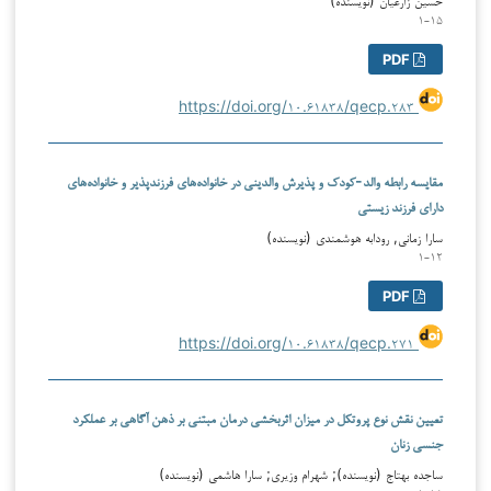
۱-۱۵
PDF
https://doi.org/۱۰.۶۱۸۳۸/qecp.۲۸۳
مقایسه رابطه والد-کودک و پذیرش والدینی در خانواده‌های فرزندپذیر و خانواده‌های
دارای فرزند زیستی
سارا زمانی, رودابه هوشمندی (نویسنده)
۱-۱۲
PDF
https://doi.org/۱۰.۶۱۸۳۸/qecp.۲۷۱
تعیین نقش نوع پروتکل در میزان اثربخشی درمان مبتنی بر ذهن آگاهی بر عملکرد
جنسی زنان
ساجده بهتاج (نویسنده); شهرام وزیری; سارا هاشمی (نویسنده)