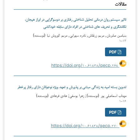
مقالات
تاثیر سیستم روان درمانی تحلیل شناختی رفتاری بر دوسوگرایی در ابراز هیجان،
تکانشگری و تحریف های شناختی در افراد دارای سابقه خودکشی
بنیامین صابریان, مریم زرنقاش, نادره سهرابی, مریم کوروش نیا (نویسنده)
۱-۱۳
PDF
https://doi.org/۱۰.۶۱۸۳۸/qecp.۲۶۸
تدوین بسته امید به زندگی مبتنی بر پذیرش و تعهد ویژه نوجوانان دارای رفتار پرخطر
مهتاب اسماعیلی پور (نویسنده); زهرا یوسفی; هادی فرهادی (نویسنده)
۱-۱۶
PDF
https://doi.org/۱۰.۶۱۸۳۸/qecp.۲۷۰