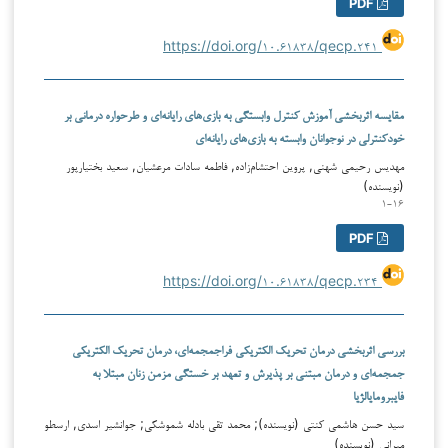
PDF
https://doi.org/۱۰.۶۱۸۳۸/qecp.۲۴۱
مقایسه اثربخشی آموزش کنترل وابستگی به بازی‌های رایانه‌ای و طرحواره درمانی بر
خودکنترلی در نوجوانان وابسته به بازی‌های رایانه‌ای
مهدیس رحیمی شهنی, پروین احتشام‌زاده, فاطمه سادات مرعشیان, سعید بختیارپور
(نویسنده)
۱-۱۶
PDF
https://doi.org/۱۰.۶۱۸۳۸/qecp.۲۳۴
بررسی اثربخشی درمان تحریک الکتریکی فراجمجمه‌ای، درمان تحریک الکتریکی
جمجمه‌ای و درمان مبتنی بر پذیرش و تعهد بر خستگی مزمن زنان مبتلا به
فایبرومایالژیا
سید حسن هاشمی کنتی (نویسنده); محمد تقی بادله شموشکی; جوانشیر اسدی, ارسطو
میرانی (نویسنده)