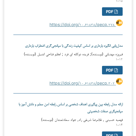
۱-۱۵
PDF
https://doi.org/۱۰.۶۱۸۳۸/qecp.۲۷۸
مدل‌یابی انگیزه بارداری بر اساس کیفیت زندگی با میانجی‌گری اضطراب بارداری
فیروزه مهدیانی (نویسنده); فریده دوکانه ای فرد ; اعظم فتاحی اندبیل (نویسنده)
۱-۱۲
PDF
https://doi.org/۱۰.۶۱۸۳۸/qecp.۳۰۲
ارائه مدل رابطه بین پیگیری اهداف شخصی بر اساس رابطه امن معلم و دانش آموز با
میانجیگری صفات شخصیتی
فهمیه حسینی , غلامرضا شریفی راد, جواد سعادتمندان (نویسنده)
۱-۱۴
PDF