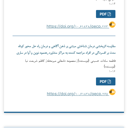
۱-۱۴
PDF
https://doi.org/۱۰.۶۱۸۳۸/qecp.۲۷۳
مقایسه اثربخشی درمان شناختی مبتنی بر ذهن آگاهی و درمان راه حل محور کوتاه
مدت بر افسردگی در افراد مراجعه کننده به مراکز مشاوره رهنمود نوین و آوا در ساری
فاطمه سادات حسینی (نویسنده); معصومه دامغانی میرمحله; کاظم شریعت نیا
(نویسنده)
۱-۱۶
PDF
https://doi.org/۱۰.۶۱۸۳۸/qecp.۲۶۵