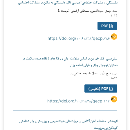
دلبستگی و مشارکت اجتماعی: بررسی تاثیر دلبستگی به مکان بر مشارکت اجتماعی
سيد مهدی ميرهاشمی, مصطفي ارغياني (نویسنده)
۱-۱۴
PDF
https://doi.org/۱۰.۶۱۸۳۸/qecp.۲۸۶
پیش‌بینی رفتار خوردن بر اساس سلامت روان و رفتارهای ارتقاءدهنده سلامت در
دختران نوجوان چاق و دارای اضافه وزن
مریم درج (نویسنده); خدیجه حاتمی‌پور
۱-۱۳
PDF (انگلیسی)
https://doi.org/۱۰.۶۱۸۳۸/qecp.۱۹۳
اثربخشی مداخله ذهن آگاهی بر مهارت‌های خودتنظیمی و بهزیستی روان شناختی
کودکان بی‌سرپرست