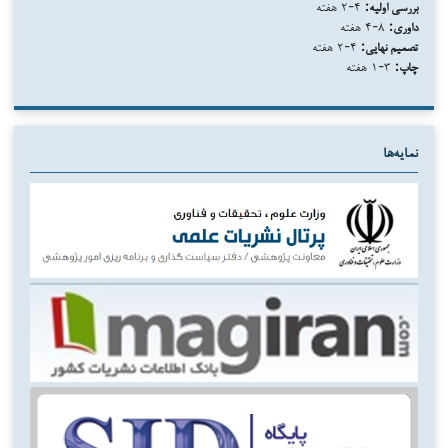
بررسی اولیه:
۴-۲ هفته
داوری:
۸-۴ هفته
تصمیم نهایی:
۴-۲ هفته
چاپ:
۳-۱ هفته
نمایه‌ها