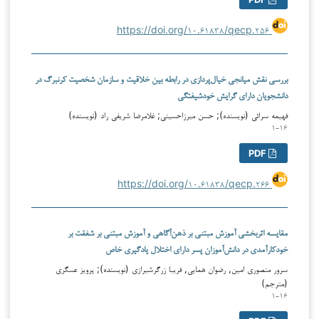
https://doi.org/۱۰.۶۱۸۳۸/qecp.۲۵۶
بررسی نقش میانجی خیال‌پردازی در رابطه بین خلاقیت و سازمان شخصیت کرنبرگ در
دانشجویان دارای گرایش خودشیفتگی
فهیمه سرائی (نویسنده); حسن میرزاحسینی; غلامرضا شریفی راد (نویسنده)
۱-۱۶
PDF
https://doi.org/۱۰.۶۱۸۳۸/qecp.۲۶۶
مقایسه اثربخشی آموزش مبتنی بر ذهن‌آگاهی و آموزش مبتنی بر شفقت بر
خودکارآمدی در دانش‌آموزان پسر دارای اختلال یادگیری خاص
سرور منصوری امین, رضوان همایی, فریبا زرگرشیرازی (نویسنده); پرویز عسگری
(مترجم)
۱-۱۶