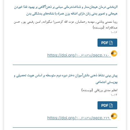
اثربخشی درمان هیجان‌مدار و شناخت‌درمانی مبتنی بر ذهن‌آگاهی بر بهبود غذا خوردن
هیجانی و تصویر بدنی زنان دارای اضافه وزن همراه با نشانه‌های بدشکلی بدن
رویا نعمتی وناشی, مهدیه رحمانیان, عزت الله کردمیرزا نیکوزاده, امین رفیعی پور, حسن
عبدالله‌زاده (نویسنده)
۱-۱۶
PDF
https://doi.org/۱۰.۶۱۸۳۸/qecp.۲۸۰
پیش‌ بینی نشاط ذهنی دانش‌آموزان دختر دوره دوم متوسطه بر اساس هویت تحصیلی و
بهزیستی اجتماعی
اعظم مددی ورزقانی (نویسنده)
۱-۱۴
PDF
https://doi.org/۱۰.۶۱۸۳۸/qecp.۲۷۹