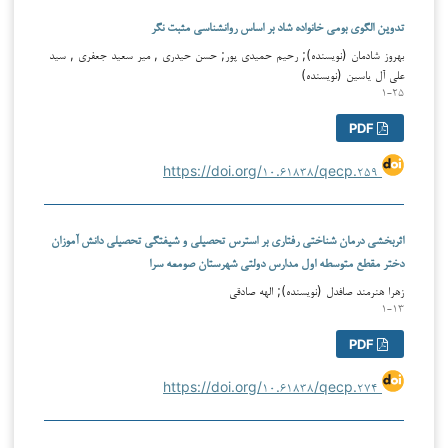
تدوین الگوی بومی خانواده شاد بر اساس روانشناسی مثبت نگر
بهروز شادمان (نویسنده); رحیم حمیدی پور; حسن حیدری , میر سعید جعفری , سید
علی آل یاسین (نویسنده)
۱-۲۵
PDF
https://doi.org/۱۰.۶۱۸۳۸/qecp.۲۵۹
اثربخشی درمان شناختی رفتاری بر استرس تحصیلی و شیفتگی تحصیلی دانش آموزان
دختر مقطع متوسطه اول مدارس دولتی شهرستان صومعه سرا
زهرا هنرمند صافدل (نویسنده); الهه صادقی
۱-۱۳
PDF
https://doi.org/۱۰.۶۱۸۳۸/qecp.۲۷۴