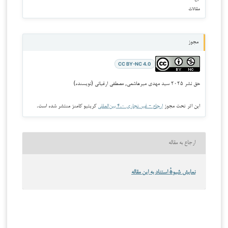
مقالات
مجوز
CC BY-NC 4.0
حق نشر ۲۰۲۵ سيد مهدی ميرهاشمی, مصطفي ارغياني (نویسنده)
این اثر تحت مجوز
ارجاع - غیر تجاری ۴.۰ بین‌المللی
کریتیو کامنز منتشر شده است.
ارجاع به مقاله
نمایش شیوهٔ استناد به این مقاله