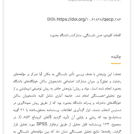
https://doi.org/۱۰.۶۱۸۳۸/qecp.۲۸۶
DOI::
حس دلبستگی, مشارکت, دانشگاه بجنورد
کلمات کلیدی:
چکیده
هدف: این پژوهش با هدف بررسی تأثیر دلبستگی به مکان (با تمرکز بر مؤلفه‌های
رضایت و تعلق) بر میزان مشارکت اجتماعی دانشجویان ساکن خوابگاه‌های دانشگاه
بجنورد انجام شده است. مواد و روش: پژوهش حاضر به روش توصیفی-پیمایشی و از
نوع تحلیلی-همبستگی انجام شد. جامعه آماری شامل کلیه دانشجویان ساکن
خوابگاه‌های دخترانه و پسرانه دانشگاه بجنورد بود که از طریق روش نمونه‌گیری در
دسترس انتخاب شدند. ابزار گردآوری اطلاعات، پرسشنامه محقق‌ساخته با ۲۱ گویه
بسته‌پاسخ بود که روایی و پایایی آن تأیید گردید (آلفای کرونباخ ۰.۸۵۳). در
مجموع، ۱۲۴ پرسشنامه قابل تحلیل از طریق نرم‌افزار SPSS مورد تحلیل قرار
گرفت. یافته‌ها: نتایج تحلیل همبستگی نشان داد که بین مؤلفه‌های دلبستگی به