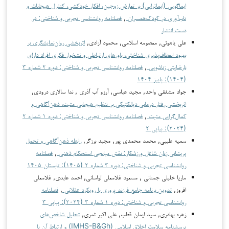
ایماگویی (ایماتراپی) بر تعارض زوجین، افکار خودکشی، کنترل هیجانات و
تاب‌آوری در کودک‌همسران
,
فصلنامه روانشناسی تجربی و شناختی: در
دست انتشار
علی یاهوئی, معصومه اسلامی, محمود آزادی,
اثربخشی روان‌نمایشگری بر
بهبود انعطاف‌پذیری شناختی، باورهای ارتباطی و نشخوار فکری افراد دارای
نارضایتی زناشویی
,
فصلنامه روانشناسی تجربی و شناختی: دوره ۲ شماره ۳
(۱۴۰۴): پاییز ۱۴۰۴
جواد مشفقی واحد, مجید عباسی, آرزو آب آذری , ندا سالاری درودی,
اثربخشی رفتار درمانی دیالکتیکی بر تنظیم هیجانی مثبت، ذهن‌آگاهی و
کمال‌گرایی مثبت
,
فصلنامه روانشناسی تجربی و شناختی: دوره ۱ شماره ۲
(۲۰۲۴): پیاپی ۲
سمیه طیبی, محمد محمدی پور, مجید برزگر,
رابطه ذهن‌آگاهی و تحمل
پریشانی زنان شاغل ورزشکار: نقش میانجی استحکام ذهنی
,
فصلنامه
روانشناسی تجربی و شناختی: دوره ۳ شماره ۲ (۱۴۰۵): تابستان ۱۴۰۵
ماریا خلیلی جمنانی , مسعود غلامعلی لواسانی, احمد عابدی, غلامعلی
افروز,
تدوین برنامه جامع فرزند پروری با رویکرد عقلانی
,
فصلنامه
روانشناسی تجربی و شناختی: دوره ۱ شماره ۳ (۲۰۲۴): پیاپی ۳
زهره بهادری, سید ایمان قطب, علی اکبر ثمری,
تحلیل شاخص‌های
پرسشنامه سلامت اخلاق اسلامی (IMHS-B&Gh) و ارتباط آن با