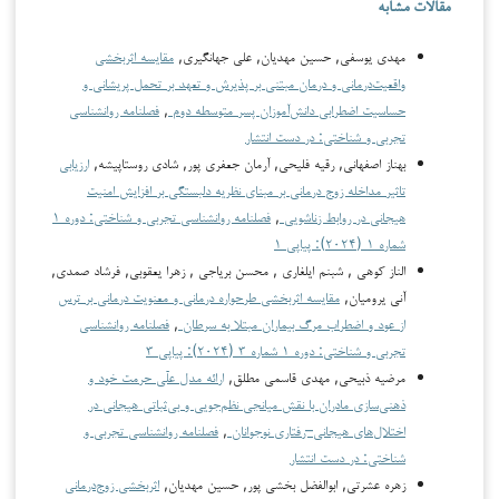
مقالات مشابه
مهدی یوسفی, حسین مهدیان, علی جهانگیری,
مقایسه اثربخشی
واقعیت‌درمانی و درمان مبتنی بر پذیرش و تعهد بر تحمل پریشانی و
حساسیت اضطرابی دانش‌آموزان پسر متوسطه دوم
,
فصلنامه روانشناسی
تجربی و شناختی: در دست انتشار
بهناز اصفهانی, رقیه فلیحی, آرمان جعفری پور, شادی روستاپیشه,
ارزیابی
تاثیر مداخله زوج درمانی بر مبنای نظریه دلبستگی بر افزایش امنیت
هیجانی در روابط زناشویی
,
فصلنامه روانشناسی تجربی و شناختی: دوره ۱
شماره ۱ (۲۰۲۴): پیاپی ۱
الناز کوهی , شبنم ایلغاری , محسن بریاجی , زهرا یعقوبی, فرشاد صمدی,
آنی یرومیان,
مقایسه اثربخشی طرحواره درمانی و معنویت درمانی بر ترس
از عود و اضطراب مرگ بیماران مبتلا به سرطان
,
فصلنامه روانشناسی
تجربی و شناختی: دوره ۱ شماره ۳ (۲۰۲۴): پیاپی ۳
مرضیه ذبیحی, مهدی قاسمی مطلق,
ارائه مدل علّی حرمت خود و
ذهنی‌سازی مادران با نقش میانجی نظم‌جویی و بی‌ثباتی هیجانی در
اختلال‌های هیجانی–رفتاری نوجوانان
,
فصلنامه روانشناسی تجربی و
شناختی: در دست انتشار
زهره عشرتی, ابوالفضل بخشی پور, حسین مهدیان,
اثربخشی زوج‌درمانی