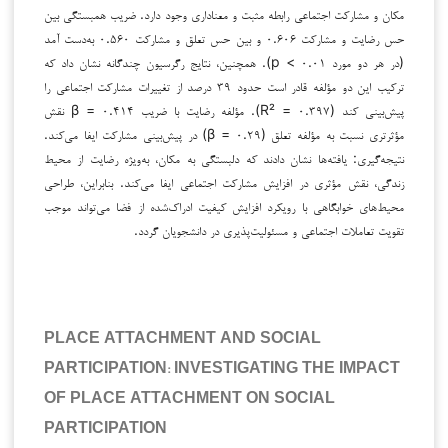
مکان و مشارکت اجتماعی رابطه مثبت و معناداری وجود دارد. ضریب همبستگی بین
حس رضایت و مشارکت ۰.۶۰۶ و بین حس تعلق و مشارکت ۰.۵۶۰ به‌دست آمد
(در هر دو مورد p < ۰.۰۱). همچنین، نتایج رگرسیون چندگانه نشان داد که
ترکیب این دو مؤلفه قادر است حدود ۳۹ درصد از تغییرات مشارکت اجتماعی را
پیش‌بینی کند (R² = ۰.۳۹۷). مؤلفه رضایت با ضریب β = ۰.۴۱۴ نقش
مؤثرتری نسبت به مؤلفه تعلق (β = ۰.۲۹) در پیش‌بینی مشارکت ایفا می‌کند.
نتیجه‌گیری: یافته‌ها نشان دادند که دلبستگی به مکان، به‌ویژه رضایت از محیط
زندگی، نقش مؤثری در افزایش مشارکت اجتماعی ایفا می‌کند. بنابراین، طراحی
محیط‌های خوابگاهی با رویکرد افزایش کیفیت ادراک‌شده از فضا می‌تواند موجب
تقویت تعاملات اجتماعی و مسئولیت‌پذیری در دانشجویان گردد.
PLACE ATTACHMENT AND SOCIAL
PARTICIPATION: INVESTIGATING THE IMPACT
OF PLACE ATTACHMENT ON SOCIAL
PARTICIPATION