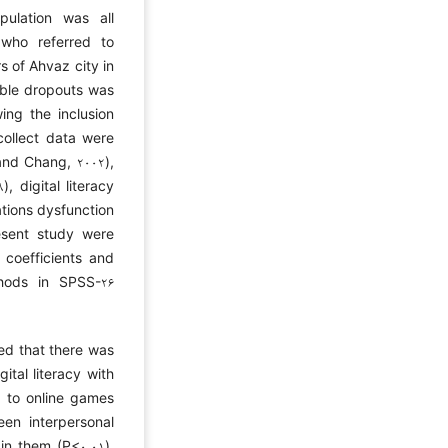
ulation was all
 who referred to
s of Ahvaz city in
ible dropouts was
ing the inclusion
collect data were
and Chang, ۲۰۰۲),
, digital literacy
ations dysfunction
esent study were
 coefficients and
thods in SPSS-۲۶
ed that there was
ital literacy with
d to online games
een interpersonal
 in them (P<۰.۰۱).