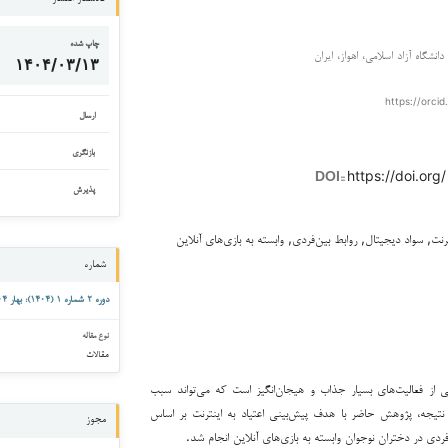
چاپ شده
انشگاه آزاد اسلامی، اهواز، ایران
۱۴۰۴/۰۳/۱۳
https://orcid
ارسال
بازنگری
https://doi.org
DOI::
پذیرش
نترنت, سواد دیجیتال, روابط بین‌فردی, وابسته به بازی‌های آنلاین
شماره
دوره ۲ شماره ۱ (۱۴۰۴): بهار ۱۴۰۴
نوع مقاله
مقالات
ی از فعالیت‌های بسیار جذاب و هیجان‌انگیز است که می‌تواند سبب
ر نتیجه، پژوهش حاضر با هدف پیش‌بینی اعتیاد به اینترنت بر اساس
مجوز
فردی در دختران نوجوان وابسته به بازی‌های آنلاین انجام شد.