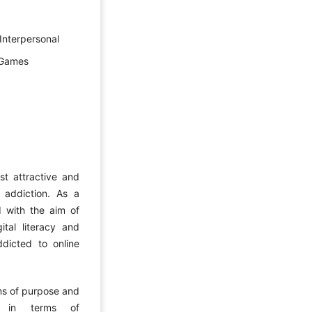
,Interpersonal
e Games
t attractive and
t addiction. As a
d with the aim of
ital literacy and
ddicted to online
ms of purpose and
pe in terms of