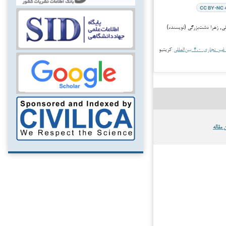
CC BY-NC 
جاری ۴.۰ بین‌المللی
کریتیو
 مقاله