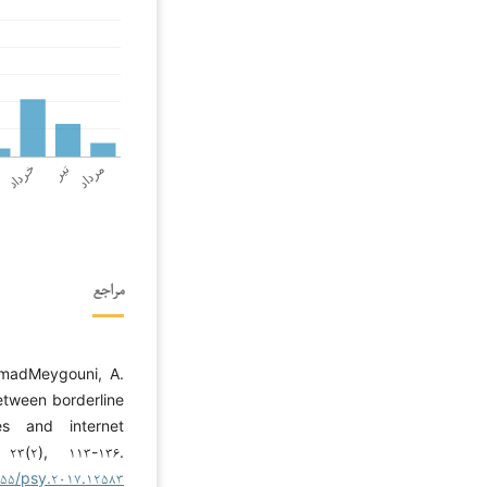
مراجع
mmadMeygouni, A.
between borderline
ties and internet
۲۳(۲), ۱۱۳-۱۳۶.
۰۵۵/psy.۲۰۱۷.۱۲۵۸۳