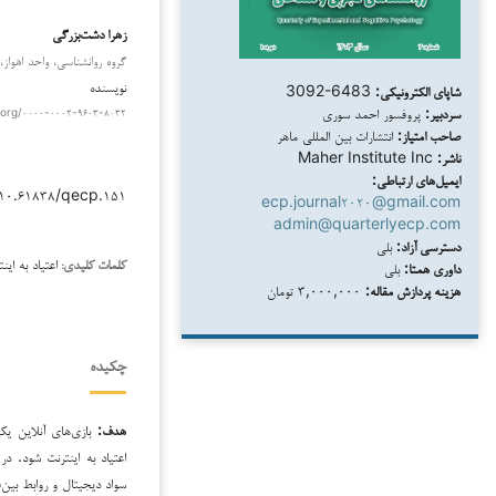
زهرا دشت‌بزرگی
گروه روانشناسی، واحد اهواز، د
نویسنده
شاپای الکترونیکی:
3092-6483
سردبیر:
پروفسور احمد سوری
.org/۰۰۰۰-۰۰۰۲-۹۶۰۳-۸۰۳۲
صاحب امتیاز:
انتشارات بین المللی ماهر
ناشر:
Maher Institute Inc
ایمیل‌های ارتباطی:
/۱۰.۶۱۸۳۸/qecp.۱۵۱
ecp.journal۲۰۲۰@gmail.com
admin@quarterlyecp.com
دسترسی آزاد:
بلی
اعتیاد به ای
داوری همتا:
بلی
کلمات کلیدی:
هزینه پردازش مقاله:
۳,۰۰۰,۰۰۰ تومان
چکیده
هدف:
بازی‌های آنلاین یک
اعتیاد به اینترنت شود. د
سواد دیجیتال و روابط بین‌