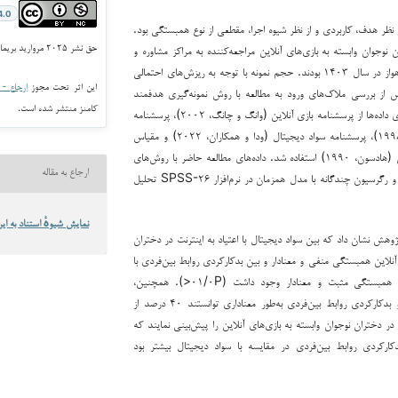
4.0
 نظر هدف، کاربردی و از نظر شیوه اجرا، مقطعی از نوع همبستگی بود.
حق نشر ۲۰۲۵ مروارید بریمانی, زهرا دشت‌بزرگی (نویسنده)
وجوان وابسته به بازی‌های آنلاین مراجعه‌کننده به مراکز مشاوره و
خدمات روانشناختی شهر اهواز در سال ۱۴۰۳ بودند. حجم نمونه با توجه به ریزش‌های احتمالی
این اثر تحت مجوز
ارجاع - غیر ت
پس از بررسی ملاک‌های ورود به مطالعه با روش نمونه‌گیری هدفمند
کامنز منتشر شده است.
انتخاب شدند. برای گردآوری داده‌ها از پرسشنامه بازی آنلاین (وانگ و چانگ، ۲۰۰۲)، پرسشنامه
اعتیاد به اینترنت (یانگ، ۱۹۹۸)، پرسشنامه سواد دیجیتال (ودا و همکاران، ۲۰۲۲) و مقیاس
بدکارکردی روابط همسالان (هادسون، ۱۹۹۰) استفاده شد. داده‌های مطالعه حاضر با روش‌های
ارجاع به مقاله
ضرایب همبستگی پیرسون و رگرسیون چندگانه با مدل همزمان در نرم‌افزار SPSS-۲۶ تحلیل
نمایش شیوهٔ استناد به این
وهش نشان داد که بین سواد دیجیتال با اعتیاد به اینترنت در دختران
 آنلاین همبستگی منفی و معنادار و بین بدکارکردی روابط بین‌فردی با
اعتیاد به اینترنت در آنان همبستگی مثبت و معنادار وجود داشت (۰۱/۰P<). همچنین،
متغیرهای سواد دیجیتال و بدکارکردی روابط بین‌فردی به‌طور معناداری توانستند ۴۰ درصد از
 در دختران نوجوان وابسته به بازی‌های آنلاین را پیش‌بینی نمایند که
ارکردی روابط بین‌فردی در مقایسه با سواد دیجیتال بیشتر بود