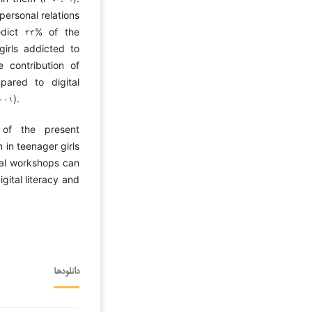
rpersonal relations
edict ۳۳% of the
girls addicted to
e contribution of
mpared to digital
۰۰۱).
of the present
 in teenager girls
nal workshops can
gital literacy and
دانلودها