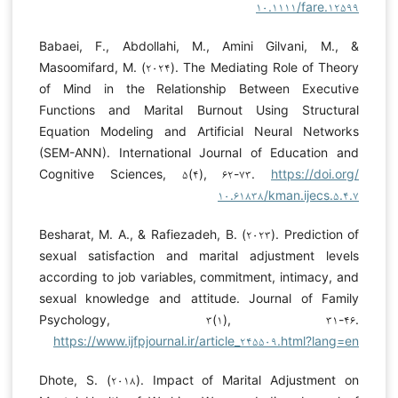
۱۰.۱۱۱۱/fare.۱۲۵۹۹
Babaei, F., Abdollahi, M., Amini Gilvani, M., &
Masoomifard, M. (۲۰۲۴). The Mediating Role of Theory
of Mind in the Relationship Between Executive
Functions and Marital Burnout Using Structural
Equation Modeling and Artificial Neural Networks
(SEM-ANN). International Journal of Education and
Cognitive Sciences, ۵(۴), ۶۲-۷۳.
https://doi.org/
۱۰.۶۱۸۳۸/kman.ijecs.۵.۴.۷
Besharat, M. A., & Rafiezadeh, B. (۲۰۲۳). Prediction of
sexual satisfaction and marital adjustment levels
according to job variables, commitment, intimacy, and
sexual knowledge and attitude. Journal of Family
Psychology, ۳(۱), ۳۱-۴۶.
https://www.ijfpjournal.ir/article_۲۴۵۵۰۹.html?lang=en
Dhote, S. (۲۰۱۸). Impact of Marital Adjustment on