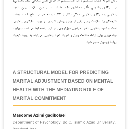
بر سازگاری زناشویی تأثیر معناداری دارد. ضرایب مسیر بین سلامت روان، تعهد
زناشویی و سازگاری زناشویی همگی بالاتر از ۰.۷۳ و معنادار در سطح ۰.۰۱ بودند.
نتیجه‌گیری: سلامت روان یکی از پیش‌نیازهای کلیدی در بهبود سازگاری زناشویی
است و تعهد زناشویی نقش میانجی قابل‌توجهی در این رابطه ایفا می‌کند. بنابراین،
برنامه‌ریزی برای ارتقاء سلامت روان و تقویت تعهد زناشویی می‌تواند به بهبود کیفیت
روابط زوجین منجر شود.
A STRUCTURAL MODEL FOR PREDICTING
MARITAL ADJUSTMENT BASED ON MENTAL
HEALTH WITH THE MEDIATING ROLE OF
MARITAL COMMITMENT
Masoome Azimi gadikolaei
Department of Psychology, Bo.C. Islamic Azad University,