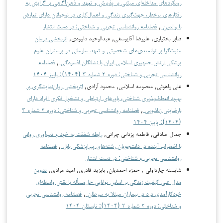
رویکردهای مداخله‌ای مبتنی بر پذیرش و تعهد و ذهن‌آگاهی بر گرایش به
رفتارهای پرخطر، جهت‌گیری زندگی و اهمال‌کاری در نوجوانان دارای تعارض
با والدین
,
فصلنامه روانشناسی تجربی و شناختی: در دست انتشار
صابر بختیاری, علیرضا آقایوسفی, عبدالوحید داوودی,
اثربخشی درمان
مثبت‌گرا بر توانمندی‌های شخصیتی و تعهد سازمانی در پرستاران علوم
پزشکی ارتش جمهوری اسلامی ایران با نشانگان افسردگی
,
فصلنامه
روانشناسی تجربی و شناختی: دوره ۲ شماره ۳ (۱۴۰۴): پاییز ۱۴۰۴
علی یاهوئی, معصومه اسلامی, محمود آزادی,
اثربخشی روان‌نمایشگری بر
بهبود انعطاف‌پذیری شناختی، باورهای ارتباطی و نشخوار فکری افراد دارای
نارضایتی زناشویی
,
فصلنامه روانشناسی تجربی و شناختی: دوره ۲ شماره ۳
(۱۴۰۴): پاییز ۱۴۰۴
جمال صادقی, فاطمه یزدانی چراتی,
رابطه شفقت به خود و تاب‌آوری روانی
با اضطراب آینده در دانشجویان رشته‌های پیراپزشکی بابل
,
فصلنامه
روانشناسی تجربی و شناختی: در دست انتشار
شایسته چارداولی , حمزه احمدیان, بایزید قادری, امید مرادی,
تدوین
مدل علی کیفیت زندگی بر اساس توانایی حل‌مسأله با نقش واسطه‌ای
خودکارآمدی درد در بیماران مبتلا به سرطان
,
فصلنامه روانشناسی تجربی
و شناختی: دوره ۲ شماره ۲ (۱۴۰۴): تابستان ۱۴۰۴