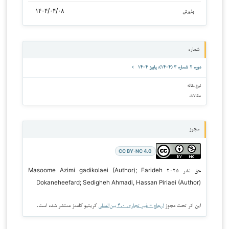
۱۴۰۴/۰۴/۰۸
پذیرش
شماره
دوره ۲ شماره ۳ (۱۴۰۴): پاییز ۱۴۰۴
نوع مقاله
مقالات
مجوز
CC BY-NC 4.0
حق نشر ۲۰۲۵ Masoome Azimi gadikolaei (Author); Farideh
Dokaneheefard; Sedigheh Ahmadi, Hassan Piriaei (Author)
این اثر تحت مجوز
ارجاع - غیر تجاری ۴.۰ بین‌المللی
کریتیو کامنز منتشر شده است.