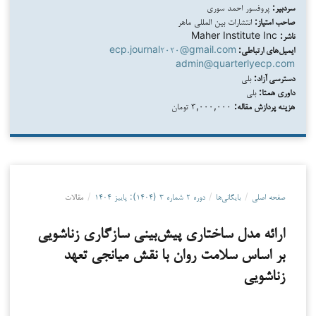
سردبیر:
پروفسور احمد سوری
صاحب امتیاز:
انتشارات بین المللی ماهر
ناشر:
Maher Institute Inc
ایمیل‌های ارتباطی:
ecp.journal۲۰۲۰@gmail.com
admin@quarterlyecp.com
دسترسی آزاد:
بلی
داوری همتا:
بلی
هزینه پردازش مقاله:
۳,۰۰۰,۰۰۰ تومان
صفحه اصلی
/
بایگانی‌ها
/
دوره ۲ شماره ۳ (۱۴۰۴): پاییز ۱۴۰۴
/
مقالات
ارائه مدل ساختاری پیش‌بینی سازگاری زناشویی
بر اساس سلامت روان با نقش میانجی تعهد
زناشویی