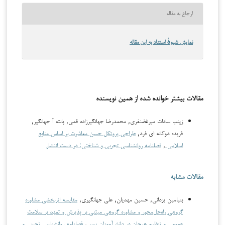
ارجاع به مقاله
نمایش شیوهٔ استناد به این مقاله
مقالات بیشتر خوانده شده از همین نویسنده
زینب سادات میرغضنفری, محمدرضا جهانگیرزاده قمی, پانته آ جهانگیر,
فریده دوکانه ای فرد,
طراحی پروتکل حسن معاشرت بر اساس منابع
اسلامی
,
فصلنامه روانشناسی تجربی و شناختی: در دست انتشار
مقالات مشابه
بنیامین یزدانی, حسین مهدیان, علی جهانگیری,
مقایسه اثربخشی مشاوره
گروهی راه‌حل‌محور و مشاوره گروهی مبتنی بر پذیرش و تعهد بر سلامت
عمومی و تنظیم هیجان در دانش‌آموزان پسر
,
فصلنامه روانشناسی تجربی و