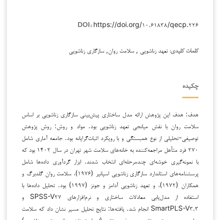
https://doi.org/۱۰.۶۱۸۳۸/qecp.۲۲۶
DOI::
تعهد زناشویی , سلامت روان, سازگاری زناشویی
کلمات کلیدی:
چکیده
هدف: هدف این پژوهش ارائه مدل ساختاری پیش‌بینی سازگاری زناشویی بر اساس
سلامت روان با نقش میانجی تعهد زناشویی بود. مواد و روش: روش پژوهش
توصیفی-تحلیلی از نوع همبستگی و با رویکرد اثبات‌گرایانه بود. جامعه آماری شامل
۲۷۰ فرد متأهل مراجعه‌کننده به خانه‌های سلامت شهر تهران در سال ۱۴۰۲ بود که
با نمونه‌گیری خوشه‌ای چندمرحله‌ای انتخاب شدند. ابزار گردآوری داده‌ها شامل
پرسشنامه‌های استاندارد سازگاری زناشویی اسپانیر (۱۹۷۶)، سلامت روان گلدبرگ و
همکاران (۱۹۷۲)، و تعهد زناشویی آدامز و جونز (۱۹۹۷) بود. تحلیل داده‌ها با
استفاده از مدل‌یابی معادلات ساختاری و نرم‌افزارهای SPSS-V۲۷ و
SmartPLS-V۳.۳ انجام شد. یافته‌ها: نتایج تحلیل مسیر نشان داد که سلامت
روان هم به صورت مستقیم و هم غیرمستقیم (از طریق نقش میانجی تعهد زناشویی)