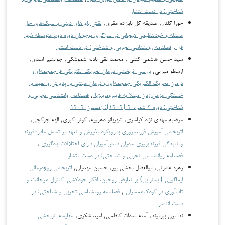
شناختی: در دست انتشار
حورا گلذار, صدیقه گل بابازاده مقری,
نقش باورهای دینی با سبک‌های حل
مسئله و خودتنظیمی هیجانی در سازگاری نوجوانان دوره دوم متوسطه شهر
قم
,
فصلنامه روانشناسی تجربی و شناختی: در دست انتشار
سید حسن هاشمی کنتی , محمد تقی بادله شموشکی, جوانشیر اسدی,
ارسطو میرانی,
بررسی اثربخشی درمان تحریک الکتریکی فراجمجمه‌ای،
درمان تحریک الکتریکی جمجمه‌ای و درمان مبتنی بر پذیرش و تعهد بر
خستگی مزمن زنان مبتلا به فایبرومایالژیا
,
فصلنامه روانشناسی تجربی و
شناختی: دوره ۲ شماره ۴ (۱۴۰۴): زمستان ۱۴۰۴
مرضیه مهدی نژاد کیاسری, شهربانو دهرویه, کوثر اکبری, الهه چرکچی,
اثربخشی آموزش فرزندپروری با رویکرد پذیرش و تعهد بر تعامل مادر-فرزند
و تنیدگی فرزندپروری مادران دانش‌آموزان دارای اختلالات یادگیری
,
فصلنامه روانشناسی تجربی و شناختی: در دست انتشار
زهره عشرتی, ابوالفضل بخشی پور, حسین مهدیان,
اثربخشی زوج‌درمانی
ایماگویی (ایماتراپی) بر تعارض زوجین، افکار خودکشی، کنترل هیجانات و
تاب‌آوری در کودک‌همسران
,
فصلنامه روانشناسی تجربی و شناختی: در
دست انتشار
ندا بزن بیرانوند, آمنه سادات کاظمی, امید شکری,
مقایسه اثربخشی