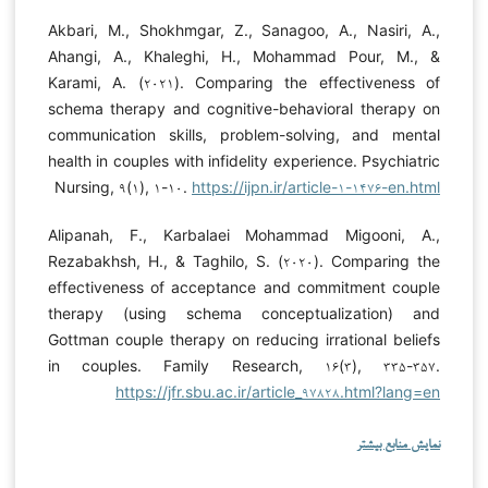
Akbari, M., Shokhmgar, Z., Sanagoo, A., Nasiri, A.,
Ahangi, A., Khaleghi, H., Mohammad Pour, M., &
Karami, A. (۲۰۲۱). Comparing the effectiveness of
schema therapy and cognitive-behavioral therapy on
communication skills, problem-solving, and mental
health in couples with infidelity experience. Psychiatric
Nursing, ۹(۱), ۱-۱۰.
https://ijpn.ir/article-۱-۱۴۷۶-en.html
Alipanah, F., Karbalaei Mohammad Migooni, A.,
Rezabakhsh, H., & Taghilo, S. (۲۰۲۰). Comparing the
effectiveness of acceptance and commitment couple
therapy (using schema conceptualization) and
Gottman couple therapy on reducing irrational beliefs
in couples. Family Research, ۱۶(۳), ۳۳۵-۳۵۷.
https://jfr.sbu.ac.ir/article_۹۷۸۲۸.html?lang=en
نمایش منابع بیشتر