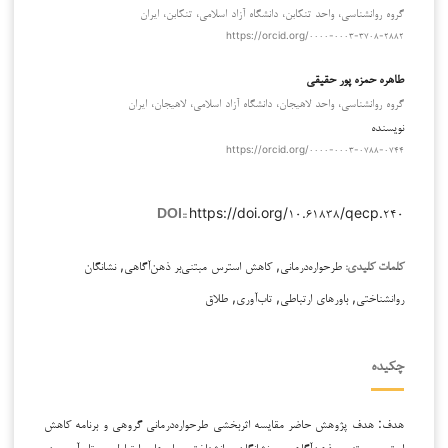
گروه روانشناسی، واحد تنکابن، دانشگاه آزاد اسلامی، تنکابن، ایران
https://orcid.org/۰۰۰۰-۰۰۰۳-۳۷۰۸-۲۸۸۲
طاهره حمزه پور حقیقی
گروه روانشناسی، واحد لاهیجان، دانشگاه آزاد اسلامی، لاهیجان، ایران
نویسنده
https://orcid.org/۰۰۰۰-۰۰۰۳-۰۷۸۸-۰۷۴۴
https://doi.org/۱۰.۶۱۸۳۸/qecp.۲۴۰
DOI::
طرحواره‌درمانی, کاهش استرس مبتنی‌بر ذهن‌آگاهی, نشانگان
کلمات کلیدی:
روانشناختی, باورهای ارتباطی, تاب‌آوری, طلاق
چکیده
هدف: هدف پژوهش حاضر مقایسه اثربخشی طرحواره‌درمانی گروهی و برنامه کاهش
استرس مبتنی‌بر ذهن‌آگاهی بر نشانگان روانشناختی، باورهای ارتباطی و تاب‌آوری در