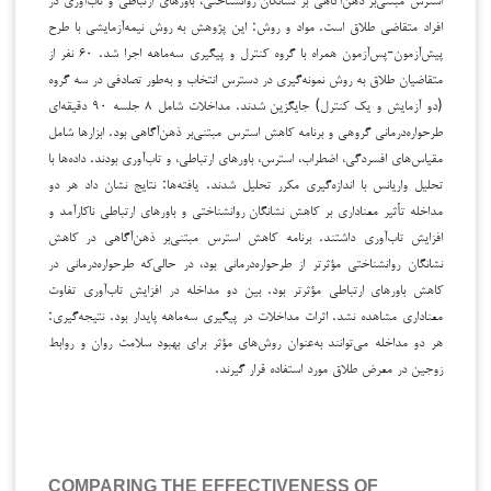
افراد متقاضی طلاق است. مواد و روش: این پژوهش به روش نیمه‌آزمایشی با طرح
پیش‌آزمون-پس‌آزمون همراه با گروه کنترل و پیگیری سه‌ماهه اجرا شد. ۶۰ نفر از
متقاضیان طلاق به روش نمونه‌گیری در دسترس انتخاب و به‌طور تصادفی در سه گروه
(دو آزمایش و یک کنترل) جایگزین شدند. مداخلات شامل ۸ جلسه ۹۰ دقیقه‌ای
طرحواره‌درمانی گروهی و برنامه کاهش استرس مبتنی‌بر ذهن‌آگاهی بود. ابزارها شامل
مقیاس‌های افسردگی، اضطراب، استرس، باورهای ارتباطی، و تاب‌آوری بودند. داده‌ها با
تحلیل واریانس با اندازه‌گیری مکرر تحلیل شدند. یافته‌ها: نتایج نشان داد هر دو
مداخله تأثیر معناداری بر کاهش نشانگان روانشناختی و باورهای ارتباطی ناکارآمد و
افزایش تاب‌آوری داشتند. برنامه کاهش استرس مبتنی‌بر ذهن‌آگاهی در کاهش
نشانگان روانشناختی مؤثرتر از طرحواره‌درمانی بود، در حالی‌که طرحواره‌درمانی در
کاهش باورهای ارتباطی مؤثرتر بود. بین دو مداخله در افزایش تاب‌آوری تفاوت
معناداری مشاهده نشد. اثرات مداخلات در پیگیری سه‌ماهه پایدار بود. نتیجه‌گیری:
هر دو مداخله می‌توانند به‌عنوان روش‌های مؤثر برای بهبود سلامت روان و روابط
زوجین در معرض طلاق مورد استفاده قرار گیرند.
COMPARING THE EFFECTIVENESS OF