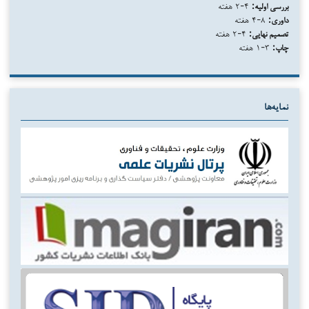
بررسی اولیه:
۴-۲ هفته
داوری:
۸-۴ هفته
تصمیم نهایی:
۴-۲ هفته
چاپ:
۳-۱ هفته
نمایه‌ها