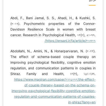
مراجع
Abdi, F., Bani Jamal, S. S., Ahadi, H., & Kushki, S.
(۲۰۱۹). Psychometric properties of the Connor-
Davidson Resilience Scale in women with breast
cancer. Research in Psychological Health, ۱۳(۲), ۸۱-۹۹.
https://ensani.ir/fa/article/۴۱۶۶۲۹/
Abdollahi, N., Amini, N., & Honarparvaran, N. (۲۰۲۳).
The effect of schema-based couple therapy on
improving psychological flexibility, cognitive emotion
regulation, and communication patterns in couples in
Shiraz. Family and Health, ۱۳(۴), ۱۵۱-۱۶۹.
https://www.magiran.com/paper/۲۷۷۵۲۹۳/the-effect-
of-couple-therapy-based-on-the-schema-on-
improving-psychological-flexibility-cognitive-emotion-
regulation-and-communication-patterns-of-couples-
in-shiraz?lang=en