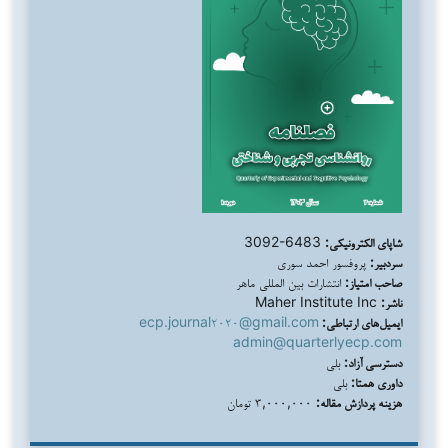
شاپای الکترونیکی:
3092-6483
سردبیر:
پروفسور احمد سوری
صاحب امتیاز:
انتشارات بین المللی ماهر
ناشر:
Maher Institute Inc
ایمیل‌های ارتباطی:
ecp.journal۲۰۲۰@gmail.com
admin@quarterlyecp.com
دسترسی آزاد:
بلی
داوری همتا:
بلی
هزینه پردازش مقاله:
۳,۰۰۰,۰۰۰ تومان