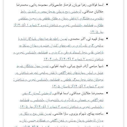
اسما فولادی, زهرا نوریان, فرحناز جامعی‌نژاد, معصومه ردایی, محمدرضا
جلالیان صداقتی,
اثربخشی زوج درمانی هیجان‌محور بر کیفیت روابط
زناشویی، پرخاشگری ارتباطی پنهان و طلاق عاطفی در زوجین متقاضی
طلاق
,
فصلنامه روانشناسی تجربی و شناختی: دوره ۳ شماره ۱ (۱۴۰۵):
بهار ۱۴۰۵
بهناز قهیه ئی, اکبر محمدی,
تعیین رابطه طرحواره‌های ناسازگار اولیه با
میانجی گری تاب آوری بر راهبرد‌های کنترل خشم در بیماران مبتلا به
ناراحتی قلبی دچار انسداد عروقی و کرونری
,
فصلنامه روانشناسی تجربی و
شناختی: دوره ۲ شماره ۳ (۱۴۰۴): پاییز ۱۴۰۴
شیوا میثمی آزاد, ذبیح پیرانی, داوود تقوایی,
تدوین مدل نشانگان ضربه
عشق بر اساس مهارت‌های ذهن‌آگاهی با نقش میانجی تحریف شناختی در
نوجوانان دختر دچار سوگ عاطفی
,
فصلنامه روانشناسی تجربی و شناختی:
دوره ۳ شماره ۲ (۱۴۰۵): تابستان ۱۴۰۵
محمدرضا جلالیان صداقتی, اسما فولادی,
اثربخشی آموزش گروهی
ذهن‌آگاهی بر همدلی و تاب‌آوری در دانشجویان روانشناسی
,
فصلنامه
روانشناسی تجربی و شناختی: دوره ۳ شماره ۱ (۱۴۰۵): بهار ۱۴۰۵
ساجده بهتاج, شهرام وزیری, سارا هاشمی,
تعیین نقش نوع پروتکل در
میزان اثربخشی درمان مبتنی بر ذهن آگاهی بر عملکرد جنسی زنان
,
فصلنامه روانشناسی تجربی و شناختی: دوره ۲ شماره ۴ (۱۴۰۴): زمستان