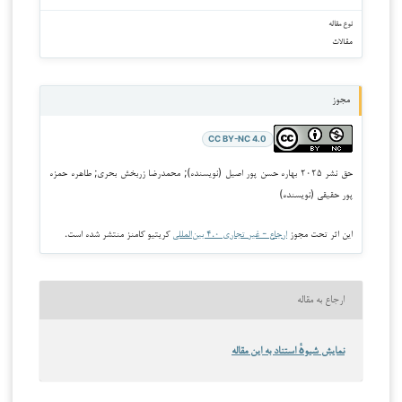
نوع مقاله
مقالات
مجوز
CC BY-NC 4.0
حق نشر ۲۰۲۵ بهاره حسن پور اصیل (نویسنده); محمدرضا زربخش بحری; طاهره حمزه
پور حقیقی (نویسنده)
این اثر تحت مجوز
ارجاع - غیر تجاری ۴.۰ بین‌المللی
کریتیو کامنز منتشر شده است.
ارجاع به مقاله
نمایش شیوهٔ استناد به این مقاله