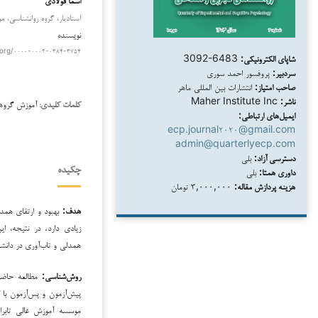
استادیار، گروه روانشناسی، م
نویسنده
.org/۰۰۰۰-۰۰۰۲-۰۳۸۴-۳۷۵۴
شاپای الکترونیکی:
3092-6483
سردبیر:
پروفسور احمد سوری
صاحب امتیاز:
انتشارات بین المللی ماهر
ناشر:
Maher Institute Inc
آموزش گروهی
کلمات کلیدی:
ایمیل‌های ارتباطی:
ecp.journal۲۰۲۰@gmail.com
admin@quarterlyecp.com
دسترسی آزاد:
بلی
چکیده
داوری همتا:
بلی
هزینه پردازش مقاله:
۳,۰۰۰,۰۰۰ تومان
هدف:
بهبود و ارتقای همدل
زیادی دارد. در نتیجه، 
همدلی و تاب‌آوری در دانش
روش‌شناسی:
مطالعه حاضر 
پیش‌آزمون و پس‌آزمون با 