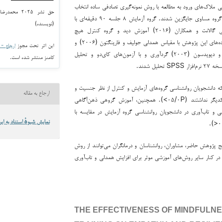
ی ملاک‌های ورود به مطالعه با روش نمونه‌گیری تصادفی ساده انتخاب
حق نشر ۲۰۲۵ 
و به‌صورت تصادفی در دو گروه مساوی جایگزین شدند. گروه آزمایش ۸ جلسه ۹۰ دقیقه‌ای با
(نویسنده)
پروتکل آموزش ذهن‌آگاهی گالانت و همکاران (۲۰۱۶) آموزش دید و گروه کنترل هیچ
مداخله‌ای دریافت نکرد. داده‌های این پژوهش با مقیاس همدلی جولیف و فارینگتون (۲۰۰۶) و
این اثر تحت مجوز
ارجاع - غیر ت
مقیاس تاب‌آوری و کانور و دیویدسون (۲۰۰۳) گردآوری و با آزمون‌های کای‌دو و تحلیل
کامنز منتشر شده است.
لیل شدند.
 که دانشجویان روانشناسی گروه‌های آزمایش و کنترل از نظر جنسیت و
ارجاع به مقاله
سن تفاوت معناداری با یکدیگر نداشتند (۰۵/۰P>). همچنین، آموزش گروهی ذهن‌آگاهی
ی و تاب‌آوری در دانشجویان روانشناسی گروه آزمایش در مقایسه با
نمایش شیوهٔ استناد به این
یج پژوهش حاضر، مشاوران، روانشناسان و درمانگران می‌توانند از روش
ر کنار سایر روش‌های آموزشی موثر برای افزایش همدلی و تاب‌آوری
THE EFFECTIVENESS OF MINDFULN