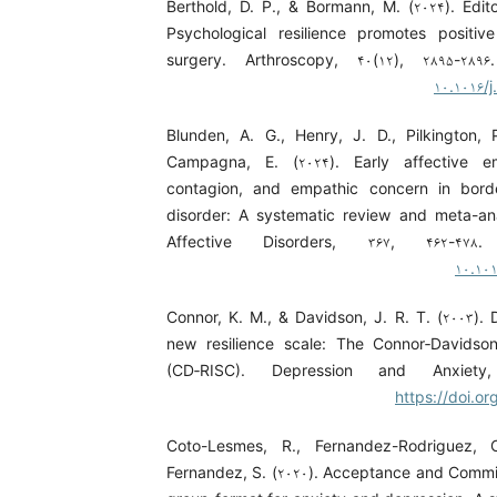
Berthold, D. P., & Bormann, M. (۲۰۲۴). Edit
Psychological resilience promotes positiv
surgery. Arthroscopy, ۴۰(۱۲), ۲۸۹۵-۲۸۹
۱۰.۱۰۱۶/j
Blunden, A. G., Henry, J. D., Pilkington, 
Campagna, E. (۲۰۲۴). Early affective e
contagion, and empathic concern in border
disorder: A systematic review and meta-ana
Affective Disorders, ۳۶۷, ۴۶۲-۴۷
۱۰.۱۰۱
Connor, K. M., & Davidson, J. R. T. (۲۰۰۳).
new resilience scale: The Connor‐Davidson
(CD‐RISC). Depression and Anxiety,
https://doi.or
Coto-Lesmes, R., Fernandez-Rodriguez, 
Fernandez, S. (۲۰۲۰). Acceptance and Comm