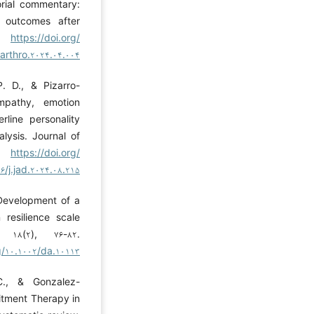
orial commentary:
e outcomes after
۶.
https://doi.org/
.arthro.۲۰۲۴.۰۴.۰۰۴
P. D., & Pizarro-
mpathy, emotion
line personality
lysis. Journal of
۸.
https://doi.org/
۶/j.jad.۲۰۲۴.۰۸.۲۱۵
 Development of a
 resilience scale
 ۱۸(۲), ۷۶-۸۲.
g/۱۰.۱۰۰۲/da.۱۰۱۱۳
C., & Gonzalez-
itment Therapy in