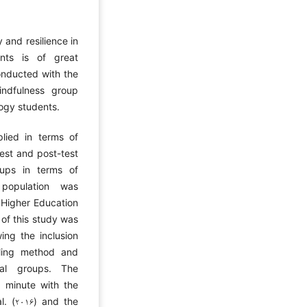
and resilience in
ents is of great
onducted with the
indfulness group
logy students.
ied in terms of
est and post-test
oups in terms of
population was
 Higher Education
of this study was
ing the inclusion
pling method and
al groups. The
۰ minute with the
al. (۲۰۱۶) and the