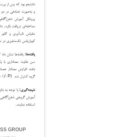
دانشجو بود که پس از بررس
کوواریانس تک‌متغیری در نسخه ۲۷ نرم‌افزار SPSS تح
یافته‌ها:
یافته‌ها نشان داد
باعث افزایش معنادار همدل
گروه کنترل شد (۰۰۱/۰P<).
نتیجه‌گیری:
با توجه به نتا
آموزش گروهی ذهن‌آگاهی د
استفاده نمایند.
ESS GROUP