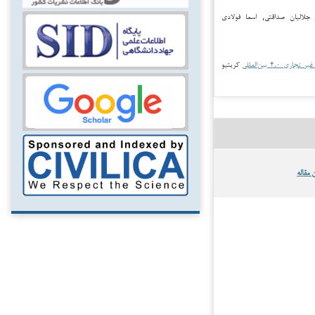
محمدرضا جلالیان صداقتی, اسما فولادی
جاری ۴.۰ بین‌المللی
کریتیو
 مقاله