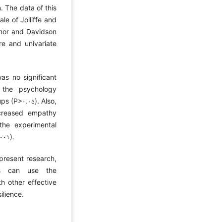
. The data of this
le of Jolliffe and
nnor and Davidson
re and univariate
as no significant
 the psychology
ps (P>۰.۰۵). Also,
increased empathy
the experimental
۰۰۱).
 present research,
sts can use the
h other effective
ilience.